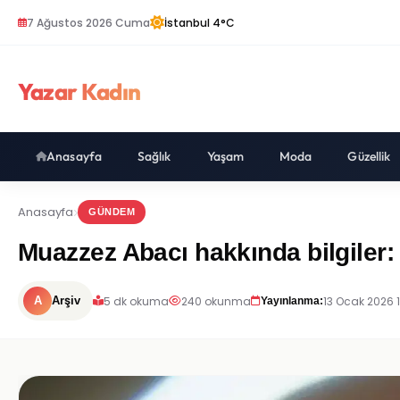
7 Ağustos 2026 Cuma
İstanbul 4°C
Yazar Kadın
Anasayfa
Sağlık
Yaşam
Moda
Güzellik
Anasayfa
GÜNDEM
Muazzez Abacı hakkında bilgiler:
5 dk okuma
240 okunma
13 Ocak 2026 1
A
Arşiv
Yayınlanma: