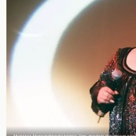
Muazzez Abacı hakkında bilgiler: Yaşı, medeni durumu ve çocu