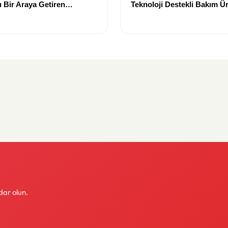
 Bir Araya Getiren
Teknoloji Destekli Bakım Ür
Yenilikçi Çözümler
dar olun.