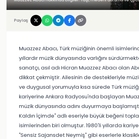
Paylaş
Muazzez Abacı, Türk müziğinin önemli isimlerind
yıllardır müzik dünyasında varlığını sürdürmek
sanatçı, asıl adı Hicran Muazzez Abacı olan Ab
dikkat çekmiştir. Ailesinin de destekleriyle mü
ve duygusal yorumuyla kısa sürede Türk müziği
kariyerine Ankara Radyosu'nda başlayan Muazze
müzik dünyasında adını duyurmaya başlamıştır. İ
Kaldın İçimde" adlı eseriyle büyük beğeni topl
isimlerinden biri olmuştur. 1980'li yıllarda kariy
"Sensiz Sajansdet Neymiş" gibi eserlerle klasi