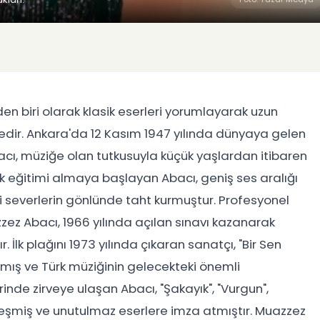
en biri olarak klasik eserleri yorumlayarak uzun
tedir. Ankara'da 12 Kasım 1947 yılında dünyaya gelen
acı, müziğe olan tutkusuyla küçük yaşlardan itibaren
zik eğitimi almaya başlayan Abacı, geniş ses aralığı
 severlerin gönlünde taht kurmuştur. Profesyonel
z Abacı, 1966 yılında açılan sınavı kazanarak
lk plağını 1973 yılında çıkaran sanatçı, "Bir Sen
amış ve Türk müziğinin gelecekteki önemli
erinde zirveye ulaşan Abacı, "Şakayık", "Vurgun",
kleşmiş ve unutulmaz eserlere imza atmıştır. Muazzez