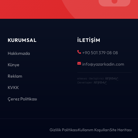
KURUMSAL
İLETIŞIM
+90 501 379 08 08
Hakkımızda
info@yazarkadin.com
Künye
Reklam
eNews · Geliştirici
KEYDAL
·
Developer
KEYDAL
KVKK
Çerez Politikası
Gizlilik Politikası
Kullanım Koşulları
Site Haritası