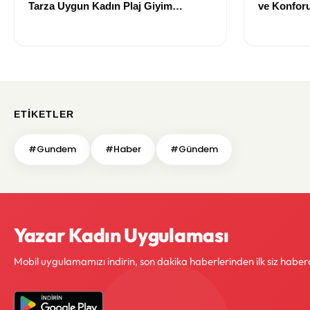
Tarza Uygun Kadın Plaj Giyim
ve Konforu
Önerileri
Modeller
ETIKETLER
#Gundem
#Haber
#Gündem
Yazar Kadın Uygulaması
Mobil uygulamamızı indirin, son dakika haberlerinden ilk siz haber