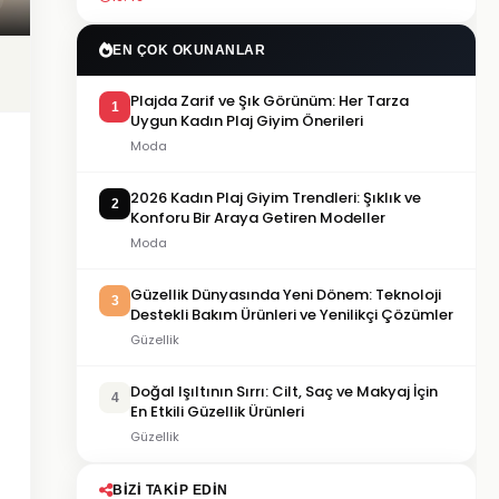
EN ÇOK OKUNANLAR
Plajda Zarif ve Şık Görünüm: Her Tarza
1
Uygun Kadın Plaj Giyim Önerileri
Moda
2026 Kadın Plaj Giyim Trendleri: Şıklık ve
2
Konforu Bir Araya Getiren Modeller
Moda
Güzellik Dünyasında Yeni Dönem: Teknoloji
3
Destekli Bakım Ürünleri ve Yenilikçi Çözümler
Güzellik
Doğal Işıltının Sırrı: Cilt, Saç ve Makyaj İçin
4
En Etkili Güzellik Ürünleri
Güzellik
BIZI TAKIP EDIN