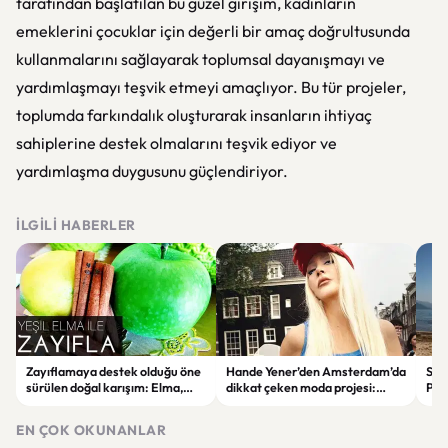
tarafından başlatılan bu güzel girişim, kadınların
emeklerini çocuklar için değerli bir amaç doğrultusunda
kullanmalarını sağlayarak toplumsal dayanışmayı ve
yardımlaşmayı teşvik etmeyi amaçlıyor. Bu tür projeler,
toplumda farkındalık oluşturarak insanların ihtiyaç
sahiplerine destek olmalarını teşvik ediyor ve
yardımlaşma duygusunu güçlendiriyor.
İLGILI HABERLER
Zayıflamaya destek olduğu öne
Hande Yener’den Amsterdam’da
Sağl
sürülen doğal karışım: Elma,
dikkat çeken moda projesi:
Psi
limon ve tarçınlı iksir tarifi
STAR Gene kapılarını açtı
Alın
EN ÇOK OKUNANLAR