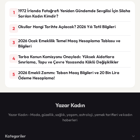
1972 İrlanda Fotoğrafı Yeniden Gündemde Sevgilisi İçin Silaha
1
Sarılan Kadın Kimdir?
Okullar Hangi Tarihte Açılacak? 2026 Yılı Tatil Bilgileri
2
2026 Ocak Emeklilik Temel Maaş Hesaplama Tablosu ve
3
Bilgileri
Torba Kanun Komisyonu Onayladı: Yüksek Aidatlara
4
Sınırlama, Tapu ve Çevre Yasasında Köklü Değişiklikler
2026 Emekli Zammı: Taban Maaş Bilgileri ve 20 Bin Lira
5
Ödeme Hesaplama!
Yazar Kadın
Yazar Kadın - Moda, güzellik, sağlık, yaşam, astroloji, yemek tarifleri ve kadın
haberleri
Kategoriler