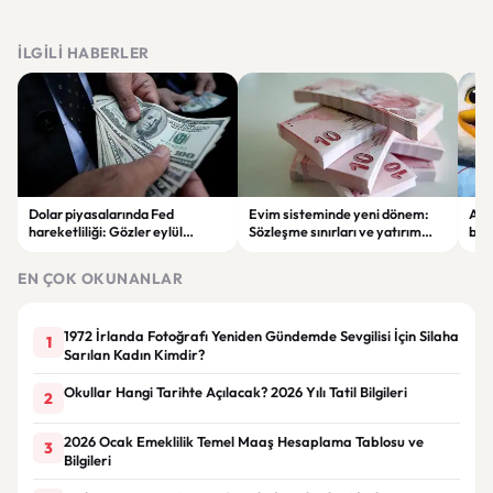
İLGILI HABERLER
Dolar piyasalarında Fed
Evim sisteminde yeni dönem:
Alta
hareketliliği: Gözler eylül
Sözleşme sınırları ve yatırım
bell
ayındaki faiz kararında
kuralları değişti
Bil
duy
EN ÇOK OKUNANLAR
1972 İrlanda Fotoğrafı Yeniden Gündemde Sevgilisi İçin Silaha
1
Sarılan Kadın Kimdir?
Okullar Hangi Tarihte Açılacak? 2026 Yılı Tatil Bilgileri
2
2026 Ocak Emeklilik Temel Maaş Hesaplama Tablosu ve
3
Bilgileri