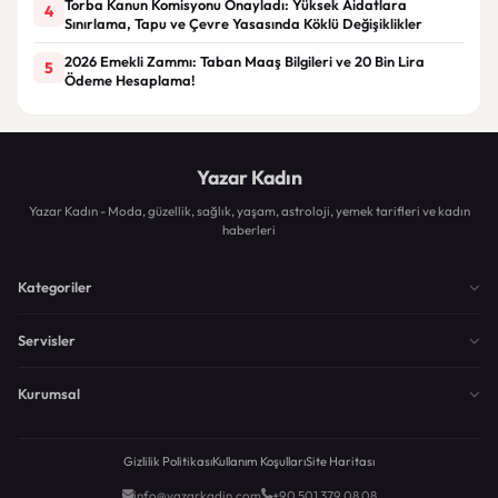
Torba Kanun Komisyonu Onayladı: Yüksek Aidatlara
4
Sınırlama, Tapu ve Çevre Yasasında Köklü Değişiklikler
2026 Emekli Zammı: Taban Maaş Bilgileri ve 20 Bin Lira
5
Ödeme Hesaplama!
Yazar Kadın
Yazar Kadın - Moda, güzellik, sağlık, yaşam, astroloji, yemek tarifleri ve kadın
haberleri
Kategoriler
Servisler
Kurumsal
Gizlilik Politikası
Kullanım Koşulları
Site Haritası
info@yazarkadin.com
+90 501 379 08 08