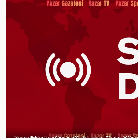
“Neden İlişkiler Uzun Sürmüyor?” – İkili İlişkileri Tüketen 20 Yay