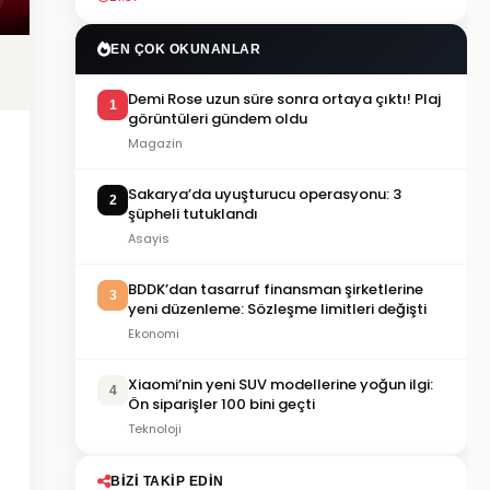
EN ÇOK OKUNANLAR
Demi Rose uzun süre sonra ortaya çıktı! Plaj
1
görüntüleri gündem oldu
Magazin
Sakarya’da uyuşturucu operasyonu: 3
2
şüpheli tutuklandı
Asayis
BDDK’dan tasarruf finansman şirketlerine
3
yeni düzenleme: Sözleşme limitleri değişti
Ekonomi
Xiaomi’nin yeni SUV modellerine yoğun ilgi:
4
Ön siparişler 100 bini geçti
Teknoloji
BIZI TAKIP EDIN