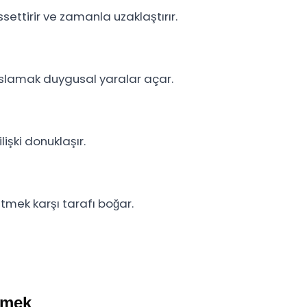
issettirir ve zamanla uzaklaştırır.
yaslamak duygusal yaralar açar.
ilişki donuklaşır.
etmek karşı tarafı boğar.
rmek