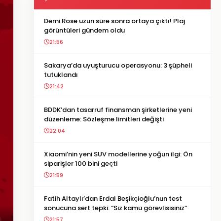
Demi Rose uzun süre sonra ortaya çıktı! Plaj
görüntüleri gündem oldu
21:56
Sakarya’da uyuşturucu operasyonu: 3 şüpheli
tutuklandı
21:42
BDDK’dan tasarruf finansman şirketlerine yeni
düzenleme: Sözleşme limitleri değişti
22:04
Xiaomi’nin yeni SUV modellerine yoğun ilgi: Ön
siparişler 100 bini geçti
21:59
Fatih Altaylı’dan Erdal Beşikçioğlu’nun test
sonucuna sert tepki: “Siz kamu görevlisisiniz”
21:57