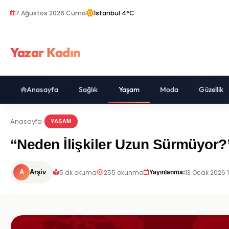
7 Ağustos 2026 Cuma
İstanbul 4°C
Yazar Kadın
Anasayfa
Sağlık
Yaşam
Moda
Güzellik
Anasayfa
YAŞAM
“Neden İlişkiler Uzun Sürmüyor?” 
5 dk okuma
255 okunma
13 Ocak 2026 
A
Arşiv
Yayınlanma: