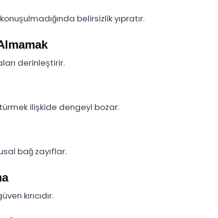
 konuşulmadığında belirsizlik yıpratır.
 Almamak
ı derinleştirir.
türmek ilişkide dengeyi bozar.
usal bağ zayıflar.
ma
ven kırıcıdır.