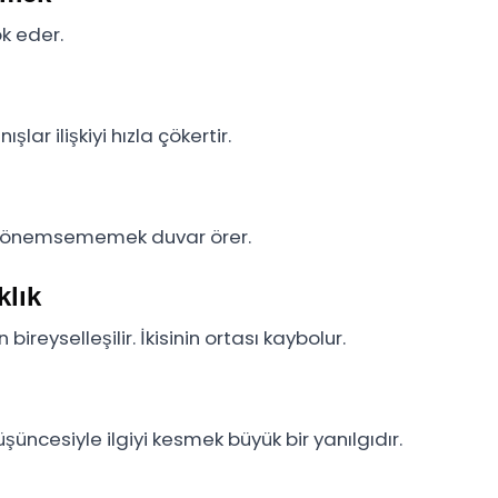
k eder.
r ilişkiyi hızla çökertir.
a önemsememek duvar örer.
klık
ireyselleşilir. İkisinin ortası kaybolur.
üncesiyle ilgiyi kesmek büyük bir yanılgıdır.