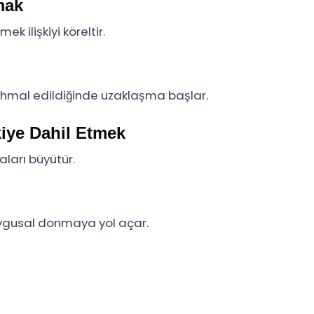
mak
k ilişkiyi köreltir.
an ihmal edildiğinde uzaklaşma başlar.
kiye Dahil Etmek
aları büyütür.
duygusal donmaya yol açar.