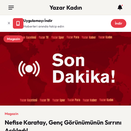
Yazar Kadın
Uygulamayı İndir
İndir
Haberleri anında takip edin
Magazin
Magazin
Nefise Karatay, Genç Görünümünün Sırrını
Açıkladı!