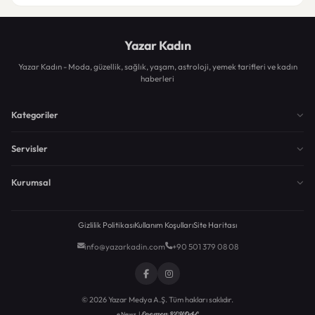
Yazar Kadın
Yazar Kadın - Moda, güzellik, sağlık, yaşam, astroloji, yemek tarifleri ve kadın
haberleri
Kategoriler
Servisler
Kurumsal
Gizlilik Politikası
Kullanım Koşulları
Site Haritası
info@yazarkadin.com
+90 501 379 08 08
© 2026 Yazar Medya A.Ş. Tüm hakları saklıdır.
Egemen KEYDAL
eNews |