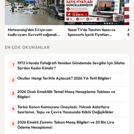
Meteoroloji'den 5 il için sarı
Yazar TV’de Tanıtım Yazısı ve
ABD
kodlu uyarı: Kuvvetli sağanak
Sponsorlu İçerik Fiyatları
Boğ
ve fırtına geliyor
Güncellendi: Yeni Fiyat 15 Bin TL
iht
EN ÇOK OKUNANLAR
1972 İrlanda Fotoğrafı Yeniden Gündemde Sevgilisi İçin Silaha
1
Sarılan Kadın Kimdir?
Okullar Hangi Tarihte Açılacak? 2026 Yılı Tatil Bilgileri
2
2026 Ocak Emeklilik Temel Maaş Hesaplama Tablosu ve
3
Bilgileri
Torba Kanun Komisyonu Onayladı: Yüksek Aidatlara
4
Sınırlama, Tapu ve Çevre Yasasında Köklü Değişiklikler
2026 Emekli Zammı: Taban Maaş Bilgileri ve 20 Bin Lira
5
Ödeme Hesaplama!