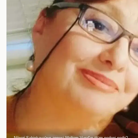
Nilperi Şahinkaya'nın annesi Meltem Vural'ın ölüm nedeni nedir?