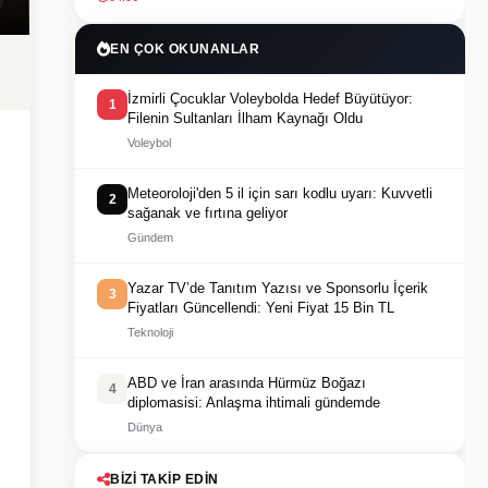
EN ÇOK OKUNANLAR
İzmirli Çocuklar Voleybolda Hedef Büyütüyor:
1
Filenin Sultanları İlham Kaynağı Oldu
Voleybol
Meteoroloji'den 5 il için sarı kodlu uyarı: Kuvvetli
2
sağanak ve fırtına geliyor
Gündem
Yazar TV’de Tanıtım Yazısı ve Sponsorlu İçerik
3
Fiyatları Güncellendi: Yeni Fiyat 15 Bin TL
Teknoloji
ABD ve İran arasında Hürmüz Boğazı
4
diplomasisi: Anlaşma ihtimali gündemde
Dünya
BIZI TAKIP EDIN