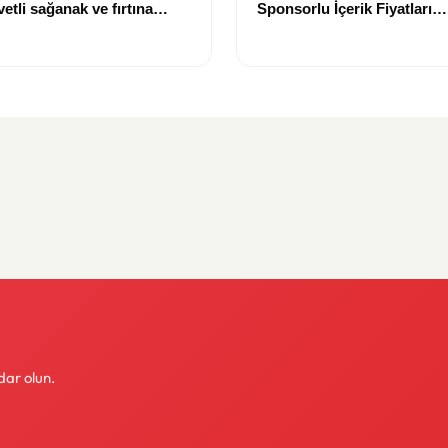
etli sağanak ve fırtına
Sponsorlu İçerik Fiyatları
Güncellendi: Yeni Fiyat 15 
dar olun.