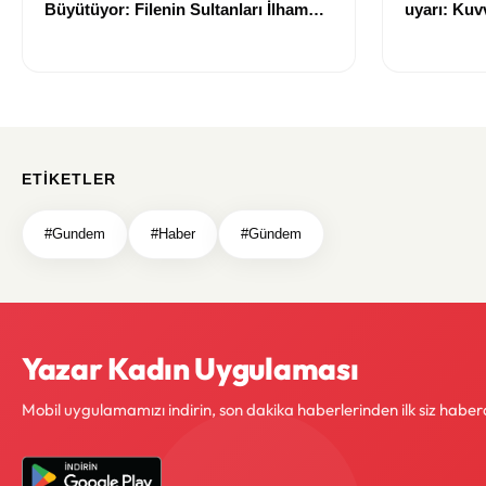
Büyütüyor: Filenin Sultanları İlham
uyarı: Kuvv
Kaynağı Oldu
geliyor
ETIKETLER
#Gundem
#Haber
#Gündem
Yazar Kadın Uygulaması
Mobil uygulamamızı indirin, son dakika haberlerinden ilk siz haber