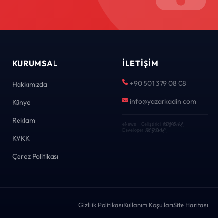
KURUMSAL
İLETIŞIM
+90 501 379 08 08
Hakkımızda
info@yazarkadin.com
Künye
Reklam
KEYDAL
eNews · Geliştirici
·
KEYDAL
Developer
KVKK
Çerez Politikası
Gizlilik Politikası
Kullanım Koşulları
Site Haritası