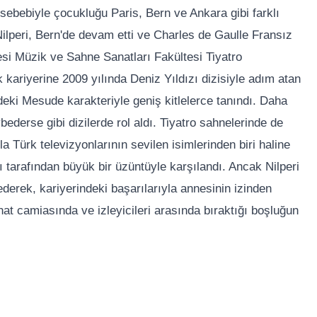
sebebiyle çocukluğu Paris, Bern ve Ankara gibi farklı
Nilperi, Bern'de devam etti ve Charles de Gaulle Fransız
esi Müzik ve Sahne Sanatları Fakültesi Tiyatro
ariyerine 2009 yılında Deniz Yıldızı dizisiyle adım atan
eki Mesude karakteriyle geniş kitlelerce tanındı. Daha
derse gibi dizilerde rol aldı. Tiyatro sahnelerinde de
a Türk televizyonlarının sevilen isimlerinden biri haline
ı tarafından büyük bir üzüntüyle karşılandı. Ancak Nilperi
erek, kariyerindeki başarılarıyla annesinin izinden
nat camiasında ve izleyicileri arasında bıraktığı boşluğun