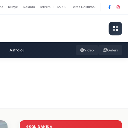
da
Künye
Reklam
İletişim
KVKK
Çerez Politikası
|
Astroloji
Video
Galeri
SON DAKIKA