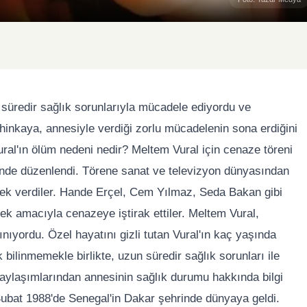
 süredir sağlık sorunlarıyla mücadele ediyordu ve
hinkaya, annesiyle verdiği zorlu mücadelenin sona erdiğini
al'ın ölüm nedeni nedir? Meltem Vural için cenaze töreni
i'nde düzenlendi. Törene sanat ve televizyon dünyasından
stek verdiler. Hande Erçel, Cem Yılmaz, Seda Bakan gibi
ek amacıyla cenazeye iştirak ettiler. Meltem Vural,
nınıyordu. Özel hayatını gizli tutan Vural'ın kaç yaşında
 bilinmemekle birlikte, uzun süredir sağlık sorunları ile
paylaşımlarından annesinin sağlık durumu hakkında bilgi
ubat 1988'de Senegal'in Dakar şehrinde dünyaya geldi.