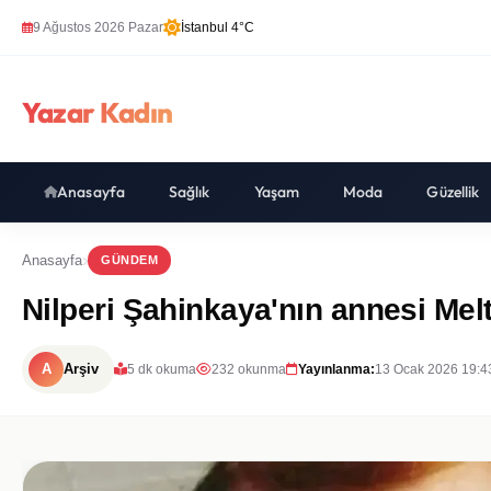
9 Ağustos 2026 Pazar
İstanbul 4°C
Yazar Kadın
Anasayfa
Sağlık
Yaşam
Moda
Güzellik
Anasayfa
GÜNDEM
Nilperi Şahinkaya'nın annesi Mel
A
Arşiv
5 dk okuma
232 okunma
Yayınlanma:
13 Ocak 2026 19:4