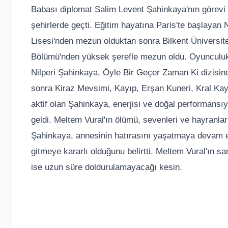
Babası diplomat Salim Levent Şahinkaya'nın görevi 
şehirlerde geçti. Eğitim hayatına Paris'te başlayan 
Lisesi'nden mezun olduktan sonra Bilkent Üniversit
Bölümü'nden yüksek şerefle mezun oldu. Oyunculuk k
Nilperi Şahinkaya, Öyle Bir Geçer Zaman Ki dizisind
sonra Kiraz Mevsimi, Kayıp, Erşan Kuneri, Kral Kaybe
aktif olan Şahinkaya, enerjisi ve doğal performansıyl
geldi. Meltem Vural'ın ölümü, sevenleri ve hayranlar
Şahinkaya, annesinin hatırasını yaşatmaya devam ed
gitmeye kararlı olduğunu belirtti. Meltem Vural'ın sa
ise uzun süre doldurulamayacağı kesin.