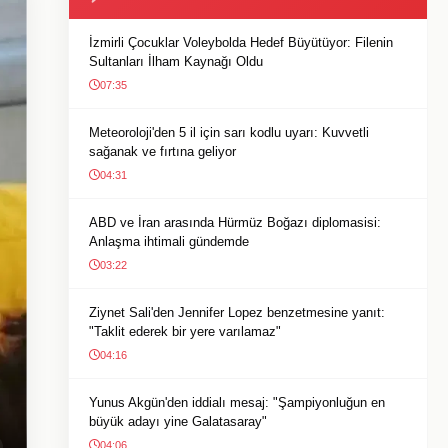
İzmirli Çocuklar Voleybolda Hedef Büyütüyor: Filenin
Sultanları İlham Kaynağı Oldu
07:35
Meteoroloji'den 5 il için sarı kodlu uyarı: Kuvvetli
sağanak ve fırtına geliyor
04:31
ABD ve İran arasında Hürmüz Boğazı diplomasisi:
Anlaşma ihtimali gündemde
03:22
Ziynet Sali'den Jennifer Lopez benzetmesine yanıt:
"Taklit ederek bir yere varılamaz"
04:16
Yunus Akgün'den iddialı mesaj: "Şampiyonluğun en
büyük adayı yine Galatasaray"
04:06