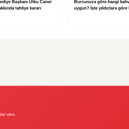
lediye Başkanı Utku Caner
Burcunuza göre hangi kahv
kkında tahliye kararı
uygun? İşte yıldızlara göre
rehberi
dar olun.