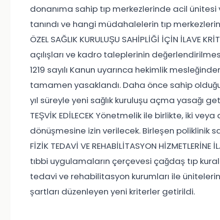
donanıma sahip tıp merkezlerinde acil ünitesi
tanındı ve hangi müdahalelerin tıp merkezlerin
ÖZEL SAĞLIK KURULUŞU SAHİPLİĞİ İÇİN İLAVE KRİTER
açılışları ve kadro taleplerinin değerlendirilme
1219 sayılı Kanun uyarınca hekimlik mesleğinden 
tamamen yasaklandı. Daha önce sahip olduğu sağ
yıl süreyle yeni sağlık kuruluşu açma yasağı ge
TEŞVİK EDİLECEK Yönetmelik ile birlikte, iki veya 
dönüşmesine izin verilecek. Birleşen poliklinik
FİZİK TEDAVİ VE REHABİLİTASYON HİZMETLERİNE 
tıbbi uygulamaların çerçevesi çağdaş tıp kural
tedavi ve rehabilitasyon kurumları ile ünitelerin
şartları düzenleyen yeni kriterler getirildi.