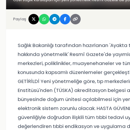
Paylaş
Sağlık Bakanlığı tarafından hazırlanan 'Ayakta t
hakkında yönetmelik' Resmî Gazete'de yayımlana
merkezleri, poliklinikler, muayenehaneler ve tüm
konusunda kapsamlı düzenlemeler gerçekleşti
GETİRİLDİ Yeni yönetmeliğe göre, tıp merkezleri
Enstitüsü'nden (TÜSKA) akreditasyon belgesi al
bünyesinde doğum ünitesi açılabilmesi için yeni k
elektronik sistem zorunlu olacak. HASTA GÜVENL
güvenliğiyle doğrudan ilişkili tüm tıbbi tedavi
değerlendiren tıbbi endikasyon ve uygulama den