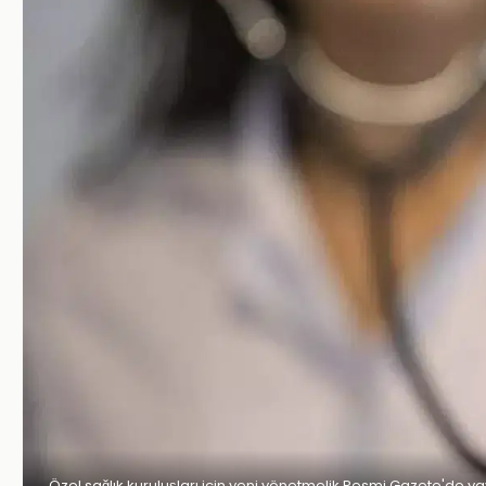
Özel sağlık kuruluşları için yeni yönetmelik Resmi Gazete'de ya