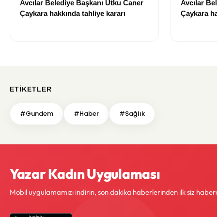
Avcılar Belediye Başkanı Utku Caner
Avcılar Be
Çaykara hakkında tahliye kararı
Çaykara ha
ETIKETLER
#Gundem
#Haber
#Sağlık
Yazar Kadın Uygulaması
Mobil uygulamamızı indirin, son dakika haberlerinden ilk siz haber