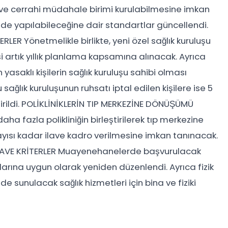
 ve cerrahi müdahale birimi kurulabilmesine imkan
de yapılabileceğine dair standartlar güncellendi.
LER Yönetmelikle birlikte, yeni özel sağlık kuruluşu
si artık yıllık planlama kapsamına alınacak. Ayrıca
yasaklı kişilerin sağlık kuruluşu sahibi olması
lık kuruluşunun ruhsatı iptal edilen kişilere ise 5
tirildi. POLİKLİNİKLERİN TIP MERKEZİNE DÖNÜŞÜMÜ
daha fazla polikliniğin birleştirilerek tıp merkezine
 sayısı kadar ilave kadro verilmesine imkan tanınacak.
İLAVE KRİTERLER Muayenehanelerde başvurulacak
larına uygun olarak yeniden düzenlendi. Ayrıca fizik
de sunulacak sağlık hizmetleri için bina ve fiziki