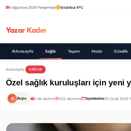
6 Ağustos 2026 Perşembe
İstanbul 4°C
Yazar Kadın
Anasayfa
Sağlık
Yaşam
Moda
Güzellik
Anasayfa
SAĞLIK
Özel sağlık kuruluşları için yeni
5 dk okuma
222 okunma
13 Ocak 2026 1
A
Arşiv
Yayınlanma: