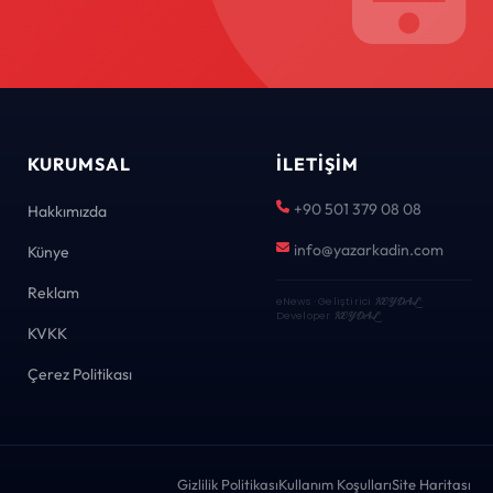
KURUMSAL
İLETIŞIM
+90 501 379 08 08
Hakkımızda
info@yazarkadin.com
Künye
Reklam
eNews · Geliştirici
KEYDAL
·
Developer
KEYDAL
KVKK
Çerez Politikası
Gizlilik Politikası
Kullanım Koşulları
Site Haritası