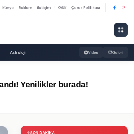
Künye
Reklam
İletişim
KVKK
Çerez Politikası
|
Astroloji
Video
Galeri
ndı! Yenilikler burada!
SON DAKIKA