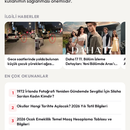
kullanımın sağlanması önemlidir.
İLGILI HABERLER
Gece saatlerinde yolda bulunan
Daha 17 11. Bölüm İzleme
AK P
küçük çocuk yürekleri ağza
Detayları: Yeni Bölümde Aras’ın
Arz
getirdi
Gerçeklerle Yüzleşmesi
yas
Bekleniyor
EN ÇOK OKUNANLAR
1972 İrlanda Fotoğrafı Yeniden Gündemde Sevgilisi İçin Silaha
1
Sarılan Kadın Kimdir?
Okullar Hangi Tarihte Açılacak? 2026 Yılı Tatil Bilgileri
2
2026 Ocak Emeklilik Temel Maaş Hesaplama Tablosu ve
3
Bilgileri