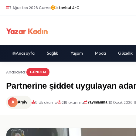
7 Ağustos 2026 Cuma
İstanbul 4°C
Yazar Kadın
Anasayfa
Sağlık
Yaşam
Moda
Güzellik
Anasayfa
GÜNDEM
Partnerine şiddet uygulayan adam
5 dk okuma
219 okunma
13 Ocak 2026 1
A
Arşiv
Yayınlanma: