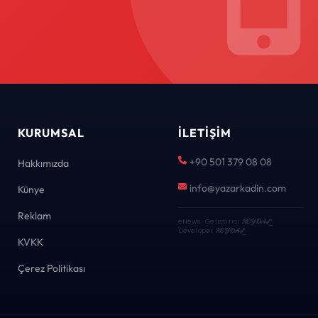
KURUMSAL
İLETIŞIM
+90 501 379 08 08
Hakkımızda
info@yazarkadin.com
Künye
Reklam
eNews · Geliştirici
KEYDAL
·
Developer
KEYDAL
KVKK
Çerez Politikası