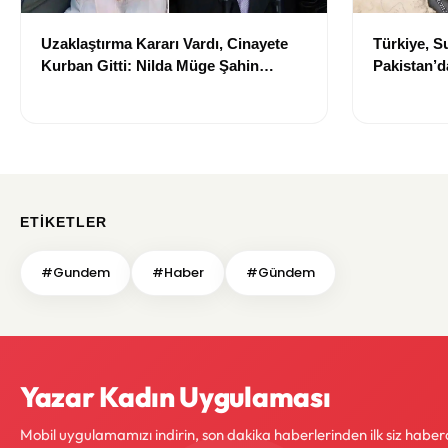
Uzaklaştırma Kararı Vardı, Cinayete
Türkiye, S
Kurban Gitti: Nilda Müge Şahin
Pakistan’d
Olayında Eski Dosya Yeniden
Yeni Bölge
Gündemde
Başlıyor?
ETIKETLER
#Gundem
#Haber
#Gündem
Yazar Kadın Uygulaması
Mobil uygulamamızı indirin, son dakika haberlerinden ilk siz haber