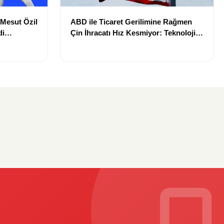
 Mesut Özil
ABD ile Ticaret Gerilimine Rağmen
di
Çin İhracatı Hız Kesmiyor: Teknoloji
Verin”
Ürünleri Öne Çıkıyor