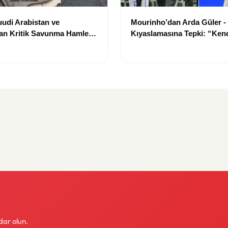
uudi Arabistan ve
Mourinho’dan Arda Güler -
an Kritik Savunma Hamlesi:
Kıyaslamasına Tepki: “Ken
sel İş Birliği Dönemi mi
Hikayesini Yazmasına İzin 
dar olun.