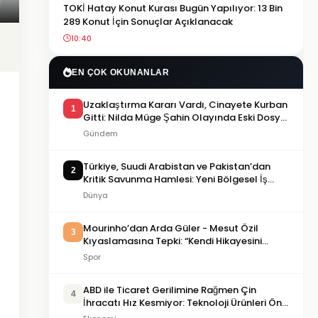
TOKİ Hatay Konut Kurası Bugün Yapılıyor: 13 Bin
289 Konut İçin Sonuçlar Açıklanacak
10:40
EN ÇOK OKUNANLAR
Uzaklaştırma Kararı Vardı, Cinayete Kurban
1
Gitti: Nilda Müge Şahin Olayında Eski Dosya
Yeniden Gündemde
Gündem
Türkiye, Suudi Arabistan ve Pakistan’dan
2
Kritik Savunma Hamlesi: Yeni Bölgesel İş
Birliği Dönemi mi Başlıyor?
Dünya
Mourinho’dan Arda Güler - Mesut Özil
3
Kıyaslamasına Tepki: “Kendi Hikayesini
Yazmasına İzin Verin”
Spor
ABD ile Ticaret Gerilimine Rağmen Çin
4
İhracatı Hız Kesmiyor: Teknoloji Ürünleri Öne
Çıkıyor