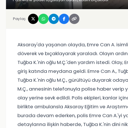
Paylaş
Aksaray'da yaşanan olayda, Emre Can A. isimli bir
döverek ve bıçaklayarak yaraladı. Olayın ardı
Tuğba K.'nin oğlu M.Ç.'den yardım istedi. Olay, E
giriş katında meydana geldi. Emre Can A., Tuğb
Tuğba K.'nin oğlu M.Ç., gürültüyü duyarak odaya
M.Ç., annesinin telefonuyla polise haber verip ya
olay yerine sevk edildi. Polis ekipleri, kanlar içi
birlikte ambulansla Aksaray Eğitim ve Araştırm
burada devam ederken, polis Emre Can A.'yi ya
detaylarına ilişkin haberde, Tuğba K.'nin dini n