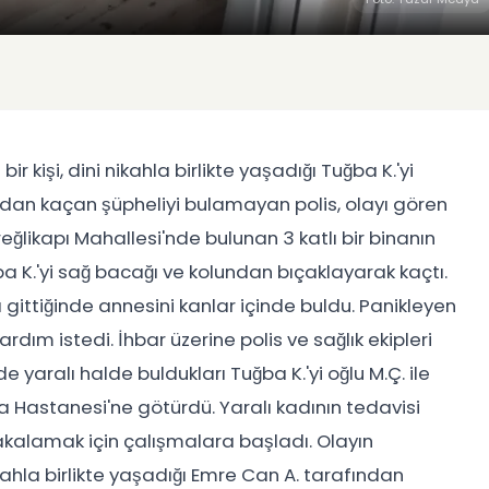
 kişi, dini nikahla birlikte yaşadığı Tuğba K.'yi
ndan kaçan şüpheliyi bulamayan polis, olayı gören
reğlikapı Mahallesi'nde bulunan 3 katlı bir binanın
a K.'yi sağ bacağı ve kolundan bıçaklayarak kaçtı.
 gittiğinde annesini kanlar içinde buldu. Panikleyen
rdım istedi. İhbar üzerine polis ve sağlık ekipleri
nde yaralı halde buldukları Tuğba K.'yi oğlu M.Ç. ile
a Hastanesi'ne götürdü. Yaralı kadının tedavisi
kalamak için çalışmalara başladı. Olayın
ikahla birlikte yaşadığı Emre Can A. tarafından