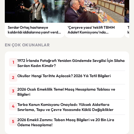
Serdar Ortaç hastaneye
‘Çerçeve yasa’ teklifi TBMM
Ter
kaldırıldı iddialarına yanıt verdi:
Adalet Komisyonu’nda
kri
“Rutin tedavim için buradayım”
görüşülüyor
tek
gör
EN ÇOK OKUNANLAR
1972 İrlanda Fotoğrafı Yeniden Gündemde Sevgilisi İçin Silaha
1
Sarılan Kadın Kimdir?
Okullar Hangi Tarihte Açılacak? 2026 Yılı Tatil Bilgileri
2
2026 Ocak Emeklilik Temel Maaş Hesaplama Tablosu ve
3
Bilgileri
Torba Kanun Komisyonu Onayladı: Yüksek Aidatlara
4
Sınırlama, Tapu ve Çevre Yasasında Köklü Değişiklikler
2026 Emekli Zammı: Taban Maaş Bilgileri ve 20 Bin Lira
5
Ödeme Hesaplama!