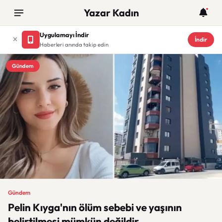
Yazar Kadın
Uygulamayı İndir
İndir
Haberleri anında takip edin
Gündem
Gündem
Pelin Kıyga'nın ölüm sebebi ve yaşının
belirtilmesi mümkün değildir.