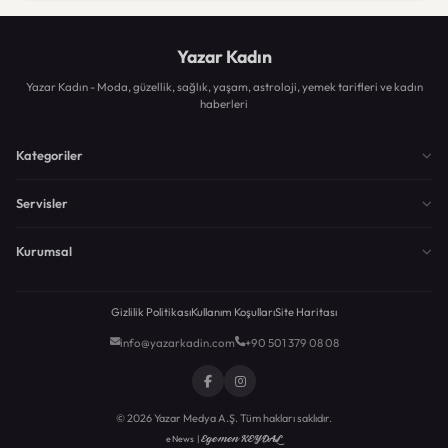
Yazar Kadın
Yazar Kadın - Moda, güzellik, sağlık, yaşam, astroloji, yemek tarifleri ve kadın
haberleri
Kategoriler
Servisler
Kurumsal
Gizlilik Politikası
Kullanım Koşulları
Site Haritası
info@yazarkadin.com
+90 501 379 08 08
© 2026 Yazar Medya A.Ş. Tüm hakları saklıdır.
Egemen KEYDAL
eNews |