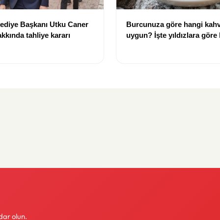
lediye Başkanı Utku Caner
Burcunuza göre hangi kahv
kkında tahliye kararı
uygun? İşte yıldızlara göre
rehberi
dar olun.