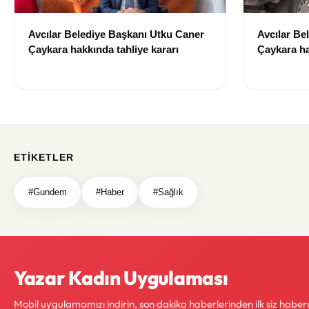
Avcılar Belediye Başkanı Utku Caner
Avcılar Be
Çaykara hakkında tahliye kararı
Çaykara ha
ETIKETLER
#Gundem
#Haber
#Sağlık
Yazar Kadın Uygulaması
Mobil uygulamamızı indirin, son dakika haberlerinden ilk siz haber