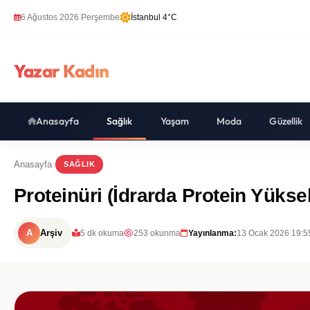
6 Ağustos 2026 Perşembe
İstanbul 4°C
Yazar Kadın
Anasayfa
Sağlık
Yaşam
Moda
Güzellik
Anasayfa
SAĞLIK
Proteinüri (İdrarda Protein Yükse
A
Arşiv
5 dk okuma
253 okunma
Yayınlanma:
13 Ocak 2026 19:5