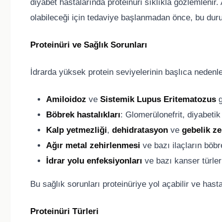
diyabet hastalarında proteinüri sıklıkla gözlemlenir. 
olabileceği için tedaviye başlanmadan önce, bu duru
Proteinüri ve Sağlık Sorunları
İdrarda yüksek protein seviyelerinin başlıca nedenle
Amiloidoz
ve
Sistemik Lupus Eritematozus
g
Böbrek hastalıkları
: Glomerülonefrit, diyabetik
Kalp yetmezliği
,
dehidratasyon
ve
gebelik z
Ağır metal zehirlenmesi
ve bazı ilaçların böb
İdrar yolu enfeksiyonları
ve bazı kanser türle
Bu sağlık sorunları proteinüriye yol açabilir ve hast
Proteinüri Türleri