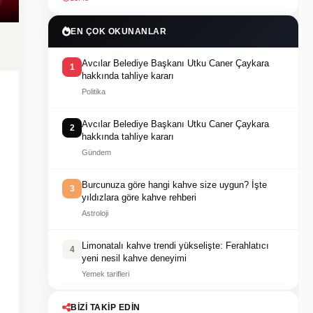
EN ÇOK OKUNANLAR
Avcılar Belediye Başkanı Utku Caner Çaykara
1
hakkında tahliye kararı
Politika
Avcılar Belediye Başkanı Utku Caner Çaykara
2
hakkında tahliye kararı
Gündem
Burcunuza göre hangi kahve size uygun? İşte
3
yıldızlara göre kahve rehberi
Astroloji
Limonatalı kahve trendi yükselişte: Ferahlatıcı
4
yeni nesil kahve deneyimi
Yemek tarifleri
BIZI TAKIP EDIN