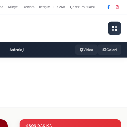
da
Künye
Reklam
İletişim
KVKK
Çerez Politikası
|
Astroloji
Video
Galeri
SON DAKIKA