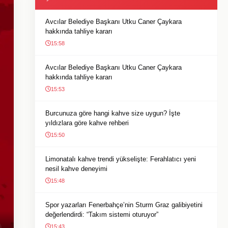
Avcılar Belediye Başkanı Utku Caner Çaykara
hakkında tahliye kararı
15:58
Avcılar Belediye Başkanı Utku Caner Çaykara
hakkında tahliye kararı
15:53
Burcunuza göre hangi kahve size uygun? İşte
yıldızlara göre kahve rehberi
15:50
Limonatalı kahve trendi yükselişte: Ferahlatıcı yeni
nesil kahve deneyimi
15:48
Spor yazarları Fenerbahçe’nin Sturm Graz galibiyetini
değerlendirdi: “Takım sistemi oturuyor”
15:43