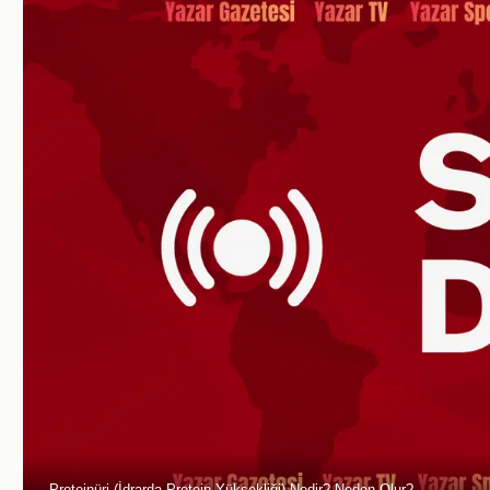
Proteinüri (İdrarda Protein Yüksekliği) Nedir? Neden Olur?