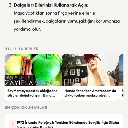
Dalgaları Ellerinizi Kullanarak Açın:
Maşa yaptıktan sonra fırça yerine ellerle
şekillendirmek, dalgaların yumuşaklığını korumanıza
yardımcı olur.
İLGILI HABERLER
Zayıflamaya destek olduğu öne
Hande Yener’den Amsterdam’da
Sağl
sürülen doğal karışım: Elma,
dikkat çeken moda projesi:
Psi
limon ve tarçınlı iksir tarifi
STAR Gene kapılarını açtı
Alın
EN ÇOK OKUNANLAR
1972 İrlanda Fotoğrafı Yeniden Gündemde Sevgilisi İçin Silaha
1
Sarılan Kadın Kimdir?