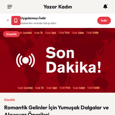
Yazar Kadın
Uygulamayı İndir
İndir
Haberleri anında takip edin
Güzellik
Güzellik
Romantik Gelinler İçin Yumuşak Dalgalar ve
Aksesuar Önerileri