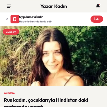
Yazar Kadın
Uygulamayı İndir
İndir
Haberleri anında takip edin
Gündem
Gündem
Rus kadın, çocuklarıyla Hindistan'daki
mağarada yaşadı.