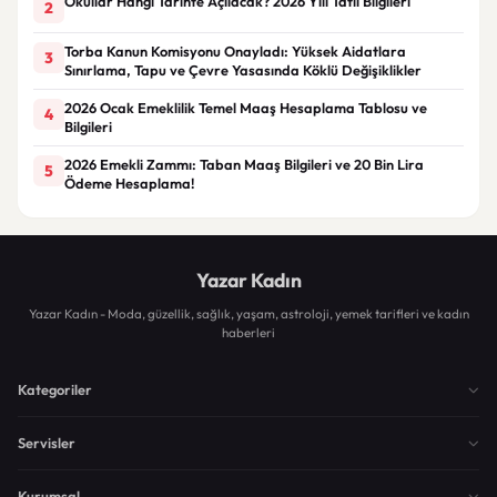
Okullar Hangi Tarihte Açılacak? 2026 Yılı Tatil Bilgileri
2
Torba Kanun Komisyonu Onayladı: Yüksek Aidatlara
3
Sınırlama, Tapu ve Çevre Yasasında Köklü Değişiklikler
2026 Ocak Emeklilik Temel Maaş Hesaplama Tablosu ve
4
Bilgileri
2026 Emekli Zammı: Taban Maaş Bilgileri ve 20 Bin Lira
5
Ödeme Hesaplama!
Yazar Kadın
Yazar Kadın - Moda, güzellik, sağlık, yaşam, astroloji, yemek tarifleri ve kadın
haberleri
Kategoriler
Servisler
Kurumsal