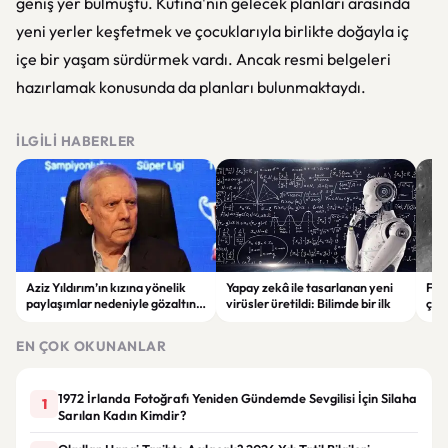
geniş yer bulmuştu. Kutina'nın gelecek planları arasında
yeni yerler keşfetmek ve çocuklarıyla birlikte doğayla iç
içe bir yaşam sürdürmek vardı. Ancak resmi belgeleri
hazırlamak konusunda da planları bulunmaktaydı.
İLGILI HABERLER
Aziz Yıldırım’ın kızına yönelik
Yapay zekâ ile tasarlanan yeni
Falc
paylaşımlar nedeniyle gözaltına
virüsler üretildi: Bilimde bir ilk
çar
alınan şüpheli için tutuklama
gör
talebi
EN ÇOK OKUNANLAR
1972 İrlanda Fotoğrafı Yeniden Gündemde Sevgilisi İçin Silaha
1
Sarılan Kadın Kimdir?