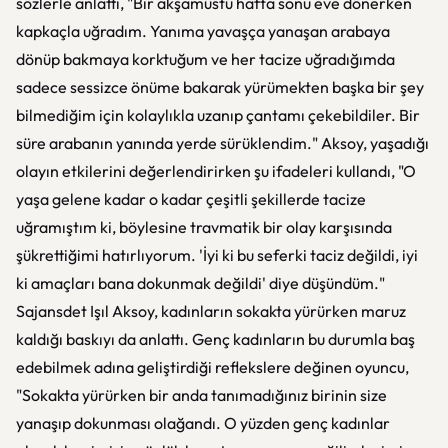
sözlerle anlattı, "Bir akşamüstü hafta sonu eve dönerken
kapkaçla uğradım. Yanıma yavaşça yanaşan arabaya
dönüp bakmaya korktuğum ve her tacize uğradığımda
sadece sessizce önüme bakarak yürümekten başka bir şey
bilmediğim için kolaylıkla uzanıp çantamı çekebildiler. Bir
süre arabanın yanında yerde sürüklendim." Aksoy, yaşadığı
olayın etkilerini değerlendirirken şu ifadeleri kullandı, "O
yaşa gelene kadar o kadar çeşitli şekillerde tacize
uğramıştım ki, böylesine travmatik bir olay karşısında
şükrettiğimi hatırlıyorum. 'İyi ki bu seferki taciz değildi, iyi
ki amaçları bana dokunmak değildi' diye düşündüm."
Sajansdet Işıl Aksoy, kadınların sokakta yürürken maruz
kaldığı baskıyı da anlattı. Genç kadınların bu durumla baş
edebilmek adına geliştirdiği reflekslere değinen oyuncu,
"Sokakta yürürken bir anda tanımadığınız birinin size
yanaşıp dokunması olağandı. O yüzden genç kadınlar