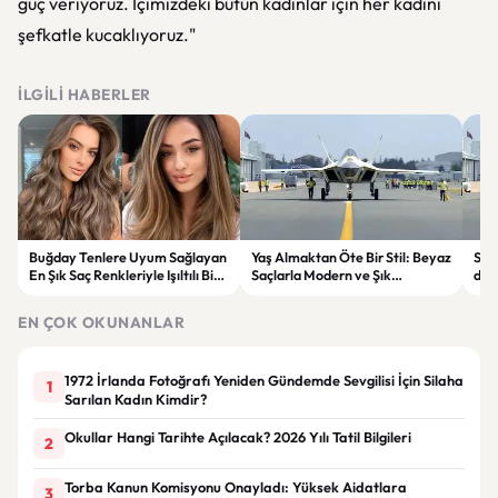
güç veriyoruz. İçimizdeki bütün kadınlar için her kadını
şefkatle kucaklıyoruz."
İLGILI HABERLER
Buğday Tenlere Uyum Sağlayan
Yaş Almaktan Öte Bir Stil: Beyaz
Sav
En Şık Saç Renkleriyle Işıltılı Bir
Saçlarla Modern ve Şık
döne
Görünüm
Görünüm Önerileri
çatı
EN ÇOK OKUNANLAR
1972 İrlanda Fotoğrafı Yeniden Gündemde Sevgilisi İçin Silaha
1
Sarılan Kadın Kimdir?
Okullar Hangi Tarihte Açılacak? 2026 Yılı Tatil Bilgileri
2
Torba Kanun Komisyonu Onayladı: Yüksek Aidatlara
3