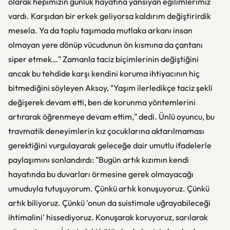
olarak hepimizin günlük hayatına yansıyan eğilimlerimiz
vardı. Karşıdan bir erkek geliyorsa kaldırım değiştirirdik
mesela. Ya da toplu taşımada mutlaka arkanı insan
olmayan yere dönüp vücudunun ön kısmına da çantanı
siper etmek…" Zamanla taciz biçimlerinin değiştiğini
ancak bu tehdide karşı kendini koruma ihtiyacının hiç
bitmediğini söyleyen Aksoy, "Yaşım ilerledikçe taciz şekli
değişerek devam etti, ben de korunma yöntemlerini
artırarak öğrenmeye devam ettim," dedi. Ünlü oyuncu, bu
travmatik deneyimlerin kız çocuklarına aktarılmaması
gerektiğini vurgulayarak geleceğe dair umutlu ifadelerle
paylaşımını sonlandırdı: "Bugün artık kızımın kendi
hayatında bu duvarları örmesine gerek olmayacağı
umuduyla tutuşuyorum. Çünkü artık konuşuyoruz. Çünkü
artık biliyoruz. Çünkü 'onun da suistimale uğrayabileceği
ihtimalini' hissediyoruz. Konuşarak koruyoruz, sarılarak