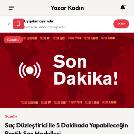
Yazar Kadın
Uygulamayı İndir
İndir
Haberleri anında takip edin
Güzellik
Güzellik
Saç Düzleştirici ile 5 Dakikada Yapabileceğin
Pratik Saç Modelleri