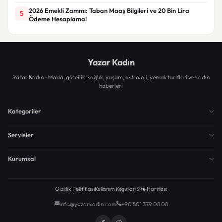
2026 Emekli Zammı: Taban Maaş Bilgileri ve 20 Bin Lira
5
Ödeme Hesaplama!
Yazar Kadın
Yazar Kadın - Moda, güzellik, sağlık, yaşam, astroloji, yemek tarifleri ve kadın
haberleri
Kategoriler
Servisler
Kurumsal
Gizlilik Politikası
Kullanım Koşulları
Site Haritası
info@yazarkadin.com
+90 501 379 08 08