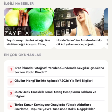
İLGILI HABERLER
Zayıflamaya destek olduğu öne
Hande Yener’den Amsterdam’da
Sağl
sürülen doğal karışım: Elma,
dikkat çeken moda projesi:
Psi
limon ve tarçınlı iksir tarifi
STAR Gene kapılarını açtı
Alın
EN ÇOK OKUNANLAR
1972 İrlanda Fotoğrafı Yeniden Gündemde Sevgilisi İçin Silaha
1
Sarılan Kadın Kimdir?
Okullar Hangi Tarihte Açılacak? 2026 Yılı Tatil Bilgileri
2
2026 Ocak Emeklilik Temel Maaş Hesaplama Tablosu ve
3
Bilgileri
Torba Kanun Komisyonu Onayladı: Yüksek Aidatlara
4
Sınırlama, Tapu ve Çevre Yasasında Köklü Değişiklikler