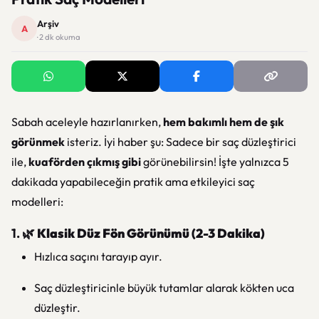
Arşiv
A
· 2 dk okuma
Sabah aceleyle hazırlanırken,
hem bakımlı hem de şık
görünmek
isteriz. İyi haber şu: Sadece bir saç düzleştirici
ile,
kuaförden çıkmış gibi
görünebilirsin! İşte yalnızca 5
dakikada yapabileceğin pratik ama etkileyici saç
modelleri:
1. 🌿
Klasik Düz Fön Görünümü (2-3 Dakika)
Hızlıca saçını tarayıp ayır.
Saç düzleştiricinle büyük tutamlar alarak kökten uca
düzleştir.