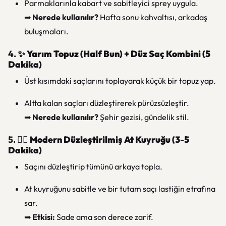
Parmaklarınla kabart ve sabitleyici sprey uygula.
➡
Nerede kullanılır?
Hafta sonu kahvaltısı, arkadaş
buluşmaları.
4. ✨
Yarım Topuz (Half Bun) + Düz Saç Kombini (5
Dakika)
Üst kısımdaki saçlarını toplayarak küçük bir topuz yap.
Altta kalan saçları düzleştirerek pürüzsüzleştir.
➡
Nerede kullanılır?
Şehir gezisi, gündelik stil.
5. 💁‍♀️
Modern Düzleştirilmiş At Kuyruğu (3-5
Dakika)
Saçını düzleştirip tümünü arkaya topla.
At kuyruğunu sabitle ve bir tutam saçı lastiğin etrafına
sar.
➡
Etkisi:
Sade ama son derece zarif.