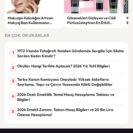
Makyajın Kalıcılığını Artıran
Gözenekleri Gizleyen ve Cildi
Koc
Makyaj Bazı Kullanmanın
Pürüzsüzleştiren En Etkili
Esk
Faydaları
Makyaj Bazı Önerileri
EN ÇOK OKUNANLAR
1972 İrlanda Fotoğrafı Yeniden Gündemde Sevgilisi İçin Silaha
1
Sarılan Kadın Kimdir?
Okullar Hangi Tarihte Açılacak? 2026 Yılı Tatil Bilgileri
2
Torba Kanun Komisyonu Onayladı: Yüksek Aidatlara
3
Sınırlama, Tapu ve Çevre Yasasında Köklü Değişiklikler
2026 Ocak Emeklilik Temel Maaş Hesaplama Tablosu ve
4
Bilgileri
2026 Emekli Zammı: Taban Maaş Bilgileri ve 20 Bin Lira
5
Ödeme Hesaplama!