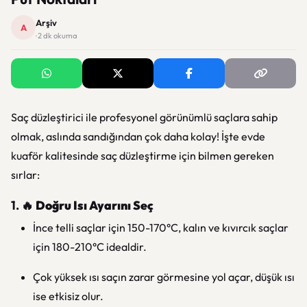
Arşiv
A
· 2 dk okuma
Saç düzleştirici ile profesyonel görünümlü saçlara sahip
olmak, aslında sandığından çok daha kolay! İşte evde
kuaför kalitesinde saç düzleştirme için bilmen gereken
sırlar:
1. 🔥
Doğru Isı Ayarını Seç
İnce telli saçlar için 150-170°C, kalın ve kıvırcık saçlar
için 180-210°C idealdir.
Çok yüksek ısı saçın zarar görmesine yol açar, düşük ısı
ise etkisiz olur.