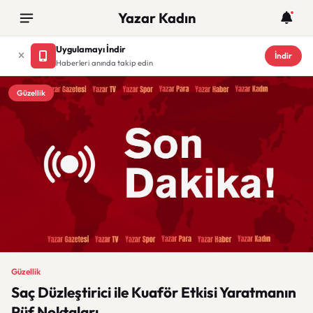
Yazar Kadın
Uygulamayı İndir
İndir
Haberleri anında takip edin
Güzellik
Güzellik
Saç Düzleştirici ile Kuaför Etkisi Yaratmanın
Püf Noktaları