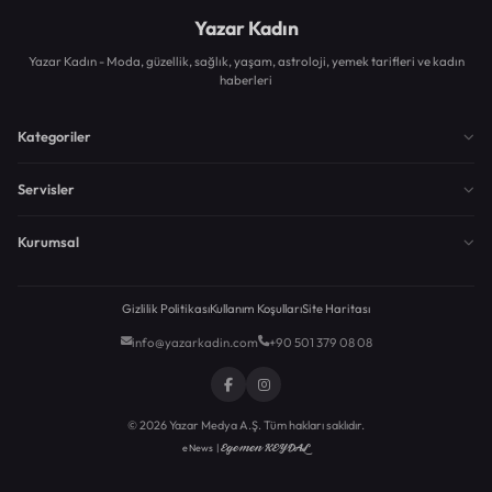
Yazar Kadın
Yazar Kadın - Moda, güzellik, sağlık, yaşam, astroloji, yemek tarifleri ve kadın
haberleri
Kategoriler
Servisler
Kurumsal
Gizlilik Politikası
Kullanım Koşulları
Site Haritası
info@yazarkadin.com
+90 501 379 08 08
© 2026 Yazar Medya A.Ş. Tüm hakları saklıdır.
Egemen KEYDAL
eNews |