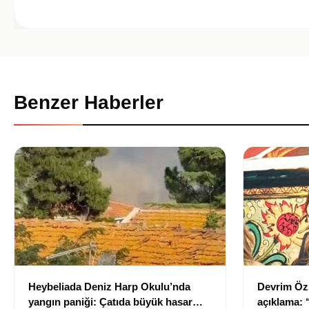
Benzer Haberler
Heybeliada Deniz Harp Okulu’nda
Devrim Öz
yangın paniği: Çatıda büyük hasar
açıklama: