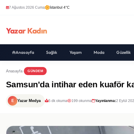
7 Ağustos 2026 Cuma
İstanbul 4°C
Yazar Kadın
Anasayfa
Sağlık
Yaşam
Moda
Güzellik
Anasayfa
GÜNDEM
Samsun'da intihar eden kuaför ka
E
Yazar Medya
5 dk okuma
199 okunma
Yayınlanma:
2 Eylül 20