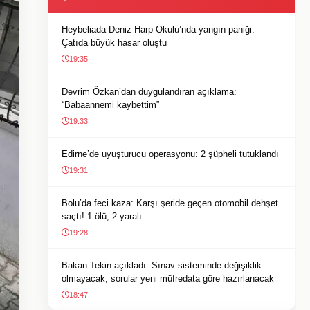
Heybeliada Deniz Harp Okulu’nda yangın paniği:
Çatıda büyük hasar oluştu
19:35
Devrim Özkan’dan duygulandıran açıklama:
“Babaannemi kaybettim”
19:33
Edirne’de uyuşturucu operasyonu: 2 şüpheli tutuklandı
19:31
Bolu’da feci kaza: Karşı şeride geçen otomobil dehşet
saçtı! 1 ölü, 2 yaralı
19:28
Bakan Tekin açıkladı: Sınav sisteminde değişiklik
olmayacak, sorular yeni müfredata göre hazırlanacak
18:47