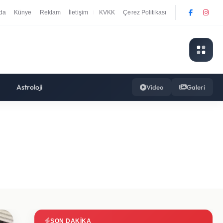
da
Künye
Reklam
İletişim
KVKK
Çerez Politikası
|
Astroloji
Video
Galeri
SON DAKIKA