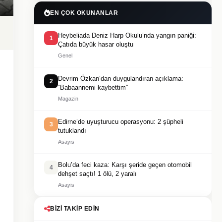
EN ÇOK OKUNANLAR
Heybeliada Deniz Harp Okulu’nda yangın paniği:
1
Çatıda büyük hasar oluştu
Genel
Devrim Özkan’dan duygulandıran açıklama:
2
“Babaannemi kaybettim”
Magazin
Edirne’de uyuşturucu operasyonu: 2 şüpheli
3
tutuklandı
Asayis
Bolu’da feci kaza: Karşı şeride geçen otomobil
4
dehşet saçtı! 1 ölü, 2 yaralı
Asayis
BIZI TAKIP EDIN