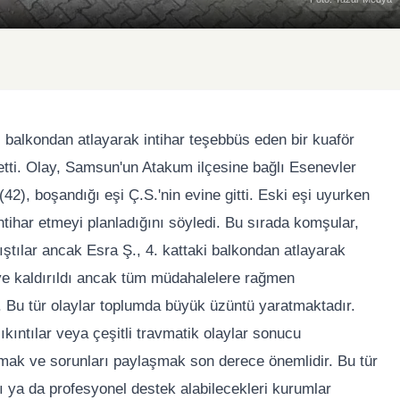
balkondan atlayarak intihar teşebbüs eden bir kuaför
etti. Olay, Samsun'un Atakum ilçesine bağlı Esenevler
42), boşandığı eşi Ç.S.'nin evine gitti. Eski eşi uyurken
ntihar etmeyi planladığını söyledi. Bu sırada komşular,
tılar ancak Esra Ş., 4. kattaki balkondan atlayarak
eye kaldırıldı ancak tüm müdahalelere rağmen
tı. Bu tür olaylar toplumda büyük üzüntü yaratmaktadır.
 sıkıntılar veya çeşitli travmatik olaylar sonucu
lmak ve sorunları paylaşmak son derece önemlidir. Bu tür
ı ya da profesyonel destek alabilecekleri kurumlar