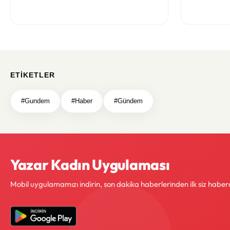
oluştu
ETIKETLER
#Gundem
#Haber
#Gündem
Yazar Kadın Uygulaması
Mobil uygulamamızı indirin, son dakika haberlerinden ilk siz haber