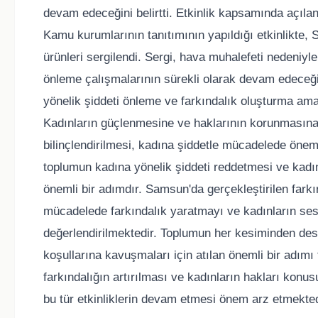
devam edeceğini belirtti. Etkinlik kapsamında açılan
Kamu kurumlarının tanıtımının yapıldığı etkinlikte, S
ürünleri sergilendi. Sergi, hava muhalefeti nedeniyl
önleme çalışmalarının sürekli olarak devam edeceği
yönelik şiddeti önleme ve farkındalık oluşturma amac
Kadınların güçlenmesine ve haklarının korunmasına
bilinçlendirilmesi, kadına şiddetle mücadelede öneml
toplumun kadına yönelik şiddeti reddetmesi ve kadınl
önemli bir adımdır. Samsun'da gerçekleştirilen farkın
mücadelede farkındalık yaratmayı ve kadınların ses
değerlendirilmektedir. Toplumun her kesiminden dest
koşullarına kavuşmaları için atılan önemli bir adım
farkındalığın artırılması ve kadınların hakları konu
bu tür etkinliklerin devam etmesi önem arz etmekted