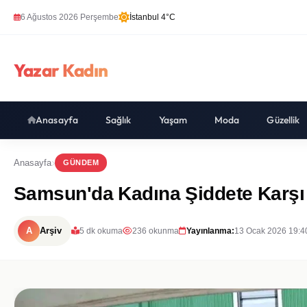
6 Ağustos 2026 Perşembe
İstanbul 4°C
Yazar Kadın
Anasayfa
Sağlık
Yaşam
Moda
Güzellik
Anasayfa
GÜNDEM
Samsun'da Kadına Şiddete Karşı F
A
Arşiv
5 dk okuma
236 okunma
Yayınlanma:
13 Ocak 2026 19:4