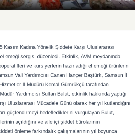
25 Kasım Kadına Yönelik Şiddete Karşı Uluslararası
el emeği sergisi düzenledi. Etkinlik, AVM meydanında
operatifleri ve kursiyerlerin hazırladığı el emeği ürünlerin
, Samsun Vali Yardımcısı Canan Hançer Baştürk, Samsun İl
 Hizmetler İl Müdürü Kemal Gümrükçü tarafından
 Müdür Yardımcısı Sultan Bulut, etkinlik hakkında yaptığı
şı Uluslararası Mücadele Günü olarak her yıl kutlandığını
arı güçlendirmeyi hedeflediklerini vurgulayan Bulut,
inin açıldığını ve aile içi şiddet bürolarının
 şiddeti önleme farkındalık çalışmalarının yıl boyunca