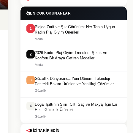
EN ÇOK OKUNANLAR
Plajda Zarif ve Şık Görünüm: Her Tarza Uygun
1
Kadın Plaj Giyim Önerileri
Moda
2026 Kadın Plaj Giyim Trendleri: Şıklık ve
2
Konforu Bir Araya Getiren Modeller
Moda
Güzellik Dünyasında Yeni Dönem: Teknoloji
3
Destekli Bakım Ürünleri ve Yenilikçi Çözümler
Güzellik
Doğal Işıltının Sırrı: Cilt, Saç ve Makyaj İçin En
4
Etkili Güzellik Ürünleri
Güzellik
BIZI TAKIP EDIN