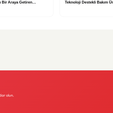
 Bir Araya Getiren
Teknoloji Destekli Bakım Ür
Yenilikçi Çözümler
dar olun.