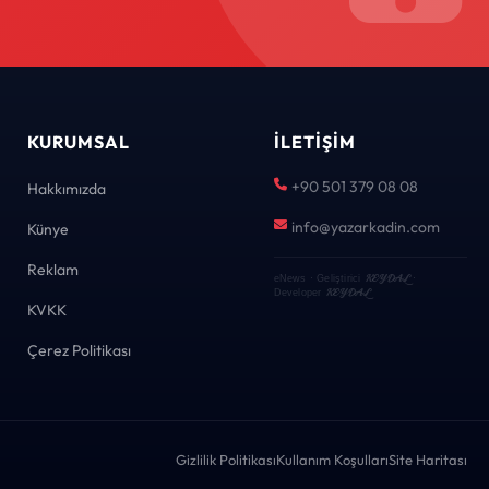
KURUMSAL
İLETIŞIM
+90 501 379 08 08
Hakkımızda
info@yazarkadin.com
Künye
Reklam
KEYDAL
eNews · Geliştirici
·
KEYDAL
Developer
KVKK
Çerez Politikası
Gizlilik Politikası
Kullanım Koşulları
Site Haritası