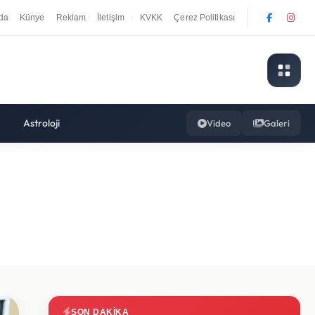
da
Künye
Reklam
İletişim
KVKK
Çerez Politikası
|
Astroloji
Video
Galeri
SON DAKIKA