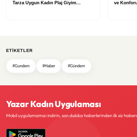
Tarza Uygun Kadın Plaj Giyim
ve Konforu
Önerileri
Modeller
ETIKETLER
#Gundem
#Haber
#Gündem
Yazar Kadın Uygulaması
Mobil uygulamamızı indirin, son dakika haberlerinden ilk siz haber