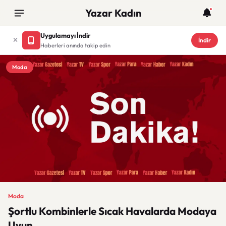
Yazar Kadın
Uygulamayı İndir
İndir
Haberleri anında takip edin
Moda
Moda
Şortlu Kombinlerle Sıcak Havalarda Modaya
Uyun