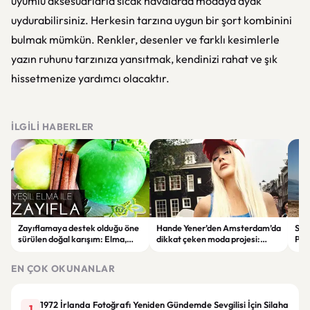
uyumlu aksesuarlarla sıcak havalarda modaya ayak
uydurabilirsiniz. Herkesin tarzına uygun bir şort kombinini
bulmak mümkün. Renkler, desenler ve farklı kesimlerle
yazın ruhunu tarzınıza yansıtmak, kendinizi rahat ve şık
hissetmenize yardımcı olacaktır.
İLGILI HABERLER
Zayıflamaya destek olduğu öne
Hande Yener’den Amsterdam’da
Sağl
sürülen doğal karışım: Elma,
dikkat çeken moda projesi:
Psi
limon ve tarçınlı iksir tarifi
STAR Gene kapılarını açtı
Alın
EN ÇOK OKUNANLAR
1972 İrlanda Fotoğrafı Yeniden Gündemde Sevgilisi İçin Silaha
1