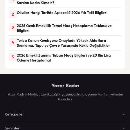
Sarılan Kadın Kimdir?
Okullar Hangi Tarihte Açılacak? 2026 Yılı Tatil Bilgileri
2
2026 Ocak Emeklilik Temel Maaş Hesaplama Tablosu ve
3
Bilgileri
Torba Kanun Komisyonu Onayladı: Yüksek Aidatlara
4
Sınırlama, Tapu ve Çevre Yasasında Köklü Değişiklikler
2026 Emekli Zammı: Taban Maaş Bilgileri ve 20 Bin Lira
5
Ödeme Hesaplama!
Yazar Kadın
Yazar Kadın - Moda, güzellik, sağlık, yaşam, astroloji, yemek tarifleri ve kadın
haberleri
Kategoriler
Servisler