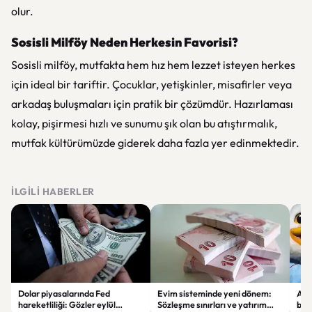
olur.
Sosisli Milföy Neden Herkesin Favorisi?
Sosisli milföy, mutfakta hem hız hem lezzet isteyen herkes
için ideal bir tariftir. Çocuklar, yetişkinler, misafirler veya
arkadaş buluşmaları için pratik bir çözümdür. Hazırlaması
kolay, pişirmesi hızlı ve sunumu şık olan bu atıştırmalık,
mutfak kültürümüzde giderek daha fazla yer edinmektedir.
İLGILI HABERLER
Dolar piyasalarında Fed
Evim sisteminde yeni dönem:
Alta
hareketliliği: Gözler eylül
Sözleşme sınırları ve yatırım
bell