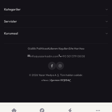
Kategoriler
Servisler
Kurumsal
Gizlilik Politikası
Kullanım Koşulları
Site Haritası
info@yazarkadin.com
+90 501 379 08 08
© 2026 Yazar Medya A.Ş. Tüm hakları saklıdır.
Egemen KEYDAL
eNews |