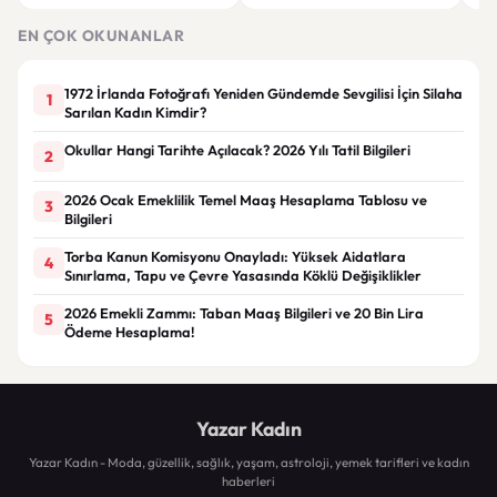
ayındaki faiz kararında
kuralları değişti
Bil
duy
EN ÇOK OKUNANLAR
1972 İrlanda Fotoğrafı Yeniden Gündemde Sevgilisi İçin Silaha
1
Sarılan Kadın Kimdir?
Okullar Hangi Tarihte Açılacak? 2026 Yılı Tatil Bilgileri
2
2026 Ocak Emeklilik Temel Maaş Hesaplama Tablosu ve
3
Bilgileri
Torba Kanun Komisyonu Onayladı: Yüksek Aidatlara
4
Sınırlama, Tapu ve Çevre Yasasında Köklü Değişiklikler
2026 Emekli Zammı: Taban Maaş Bilgileri ve 20 Bin Lira
5
Ödeme Hesaplama!
Yazar Kadın
Yazar Kadın - Moda, güzellik, sağlık, yaşam, astroloji, yemek tarifleri ve kadın
haberleri