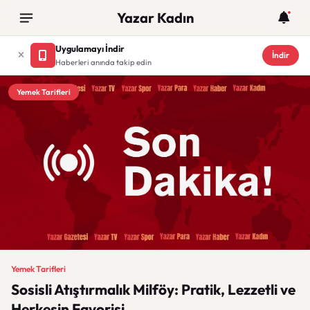
Yazar Kadın
Uygulamayı İndir
İndir
Haberleri anında takip edin
Yemek Tarifleri
Yemek Tarifleri
Sosisli Atıştırmalık Milföy: Pratik, Lezzetli ve
Herkesin Favorisi