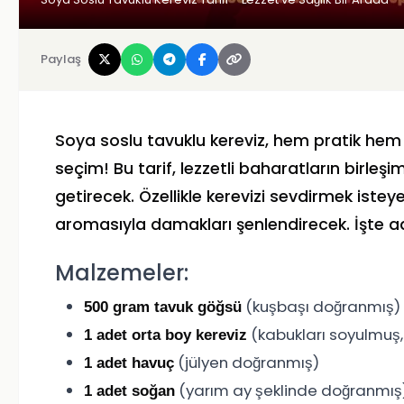
Paylaş
Soya soslu tavuklu kereviz, hem pratik hem d
seçim! Bu tarif, lezzetli baharatların birleş
getirecek. Özellikle kerevizi sevdirmek ist
aromasıyla damakları şenlendirecek. İşte ad
Malzemeler:
(kuşbaşı doğranmış)
500 gram tavuk göğsü
(kabukları soyulmuş,
1 adet orta boy kereviz
(jülyen doğranmış)
1 adet havuç
(yarım ay şeklinde doğranmış
1 adet soğan