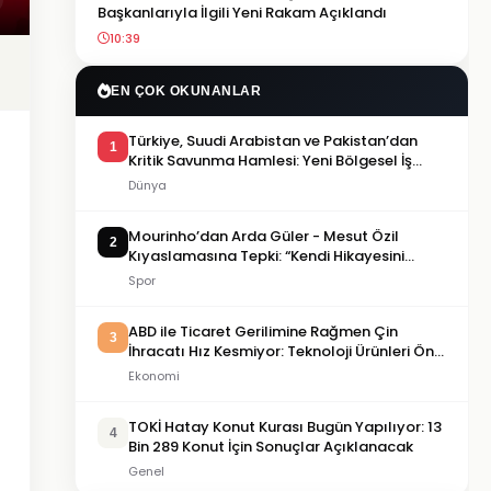
Başkanlarıyla İlgili Yeni Rakam Açıklandı
10:39
EN ÇOK OKUNANLAR
Türkiye, Suudi Arabistan ve Pakistan’dan
1
Kritik Savunma Hamlesi: Yeni Bölgesel İş
Birliği Dönemi mi Başlıyor?
Dünya
Mourinho’dan Arda Güler - Mesut Özil
2
Kıyaslamasına Tepki: “Kendi Hikayesini
Yazmasına İzin Verin”
Spor
ABD ile Ticaret Gerilimine Rağmen Çin
3
İhracatı Hız Kesmiyor: Teknoloji Ürünleri Öne
Çıkıyor
Ekonomi
TOKİ Hatay Konut Kurası Bugün Yapılıyor: 13
4
Bin 289 Konut İçin Sonuçlar Açıklanacak
Genel