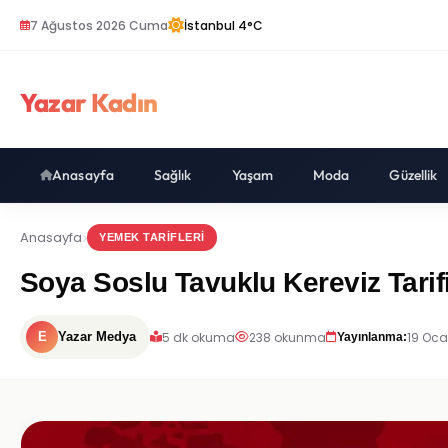
7 Ağustos 2026 Cuma
İstanbul 4°C
Yazar Kadın
Anasayfa
Sağlık
Yaşam
Moda
Güzellik
Anasayfa
YEMEK TARIFLERI
Soya Soslu Tavuklu Kereviz Tarifi
5 dk okuma
238 okunma
19 Oca
E
Yazar Medya
Yayınlanma: