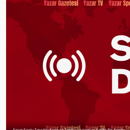
Soya Soslu Tavuklu Kereviz Tarifi – Lezzet ve Sağlık Bir Arada