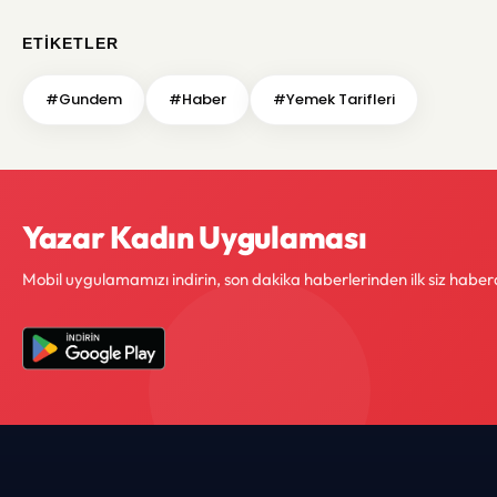
ETIKETLER
#Gundem
#Haber
#Yemek Tarifleri
Yazar Kadın Uygulaması
Mobil uygulamamızı indirin, son dakika haberlerinden ilk siz haber