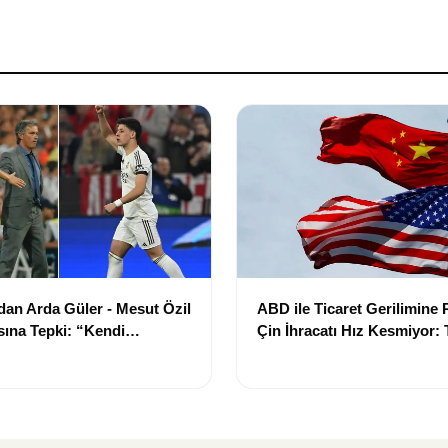
an Arda Güler - Mesut Özil
ABD ile Ticaret Gerilimin
ına Tepki: “Kendi
Çin İhracatı Hız Kesmiyor: 
 Yazmasına İzin Verin”
Ürünleri Öne Çıkıyor