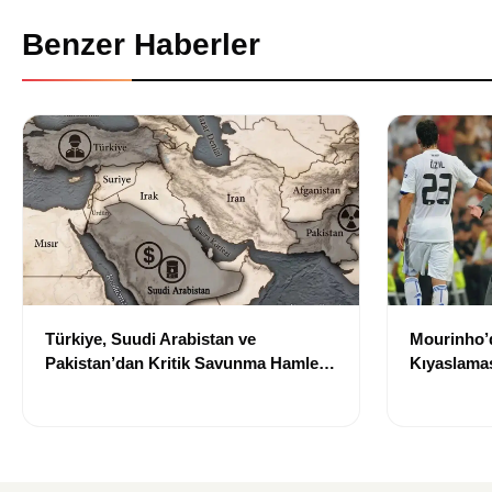
Benzer Haberler
Türkiye, Suudi Arabistan ve
Mourinho’d
Pakistan’dan Kritik Savunma Hamlesi:
Kıyaslamas
Yeni Bölgesel İş Birliği Dönemi mi
Hikayesini
Başlıyor?