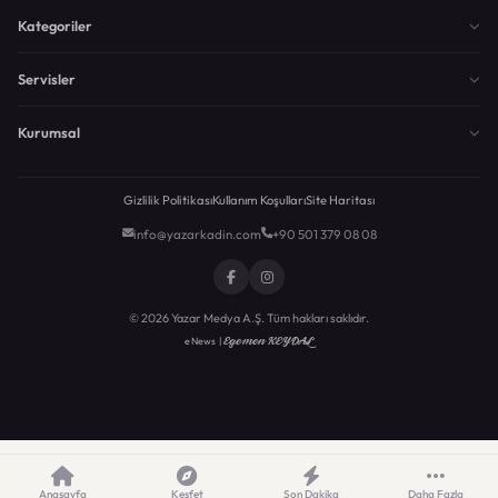
Kategoriler
Servisler
Kurumsal
Gizlilik Politikası
Kullanım Koşulları
Site Haritası
info@yazarkadin.com
+90 501 379 08 08
© 2026 Yazar Medya A.Ş. Tüm hakları saklıdır.
Egemen KEYDAL
eNews |
Anasayfa
Keşfet
Son Dakika
Daha Fazla