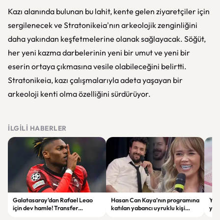
Kazı alanında bulunan bu lahit, kente gelen ziyaretçiler için
sergilenecek ve Stratonikeia'nın arkeolojik zenginliğini
daha yakından keşfetmelerine olanak sağlayacak. Söğüt,
her yeni kazma darbelerinin yeni bir umut ve yeni bir
eserin ortaya çıkmasına vesile olabileceğini belirtti.
Stratonikeia, kazı çalışmalarıyla adeta yaşayan bir
arkeoloji kenti olma özelliğini sürdürüyor.
İLGILI HABERLER
Galatasaray’dan Rafael Leao
Hasan Can Kaya’nın programına
YÖK
için dev hamle! Transfer
katılan yabancı uyruklu kişi
yap
görüşmeleri başladı
çalışma izni olmadığı
dök