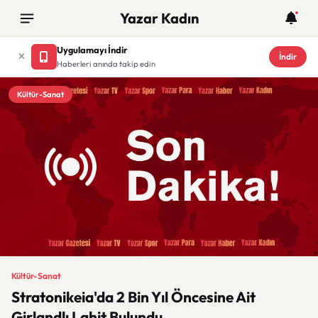
Yazar Kadın
Uygulamayı İndir
İndir
Haberleri anında takip edin
Kültür-Sanat
Kültür-Sanat
Stratonikeia'da 2 Bin Yıl Öncesine Ait
Girlandlı Lahit Bulundu