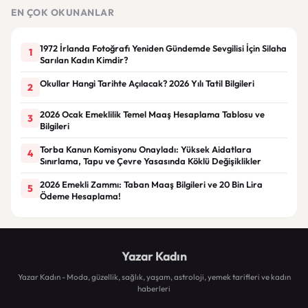
gerekçesiyle gözaltına alındı
EN ÇOK OKUNANLAR
1972 İrlanda Fotoğrafı Yeniden Gündemde Sevgilisi İçin Silaha
1
Sarılan Kadın Kimdir?
Okullar Hangi Tarihte Açılacak? 2026 Yılı Tatil Bilgileri
2
2026 Ocak Emeklilik Temel Maaş Hesaplama Tablosu ve
3
Bilgileri
Torba Kanun Komisyonu Onayladı: Yüksek Aidatlara
4
Sınırlama, Tapu ve Çevre Yasasında Köklü Değişiklikler
2026 Emekli Zammı: Taban Maaş Bilgileri ve 20 Bin Lira
5
Ödeme Hesaplama!
Yazar Kadın
Yazar Kadın - Moda, güzellik, sağlık, yaşam, astroloji, yemek tarifleri ve kadın
haberleri