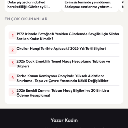
Dolar piyasalarında Fed
Evim sisteminde yeni dönem:
Alta
hareketliliği: Gözler eylül
Sözleşme sınırları ve yatırım
bell
ayındaki faiz kararında
kuralları değişti
Bil
duy
EN ÇOK OKUNANLAR
1972 İrlanda Fotoğrafı Yeniden Gündemde Sevgilisi İçin Silaha
1
Sarılan Kadın Kimdir?
Okullar Hangi Tarihte Açılacak? 2026 Yılı Tatil Bilgileri
2
2026 Ocak Emeklilik Temel Maaş Hesaplama Tablosu ve
3
Bilgileri
Torba Kanun Komisyonu Onayladı: Yüksek Aidatlara
4
Sınırlama, Tapu ve Çevre Yasasında Köklü Değişiklikler
2026 Emekli Zammı: Taban Maaş Bilgileri ve 20 Bin Lira
5
Ödeme Hesaplama!
Yazar Kadın