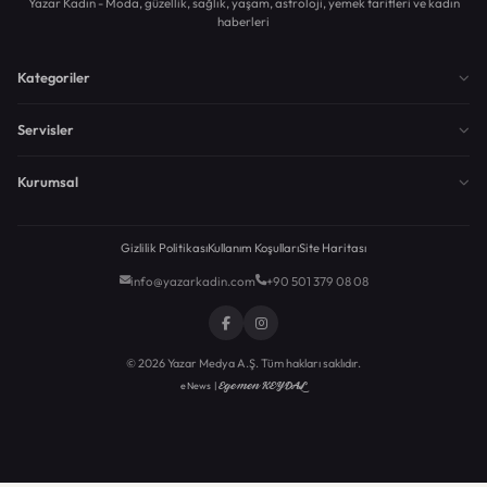
Yazar Kadın - Moda, güzellik, sağlık, yaşam, astroloji, yemek tarifleri ve kadın
haberleri
Kategoriler
Servisler
Kurumsal
Gizlilik Politikası
Kullanım Koşulları
Site Haritası
info@yazarkadin.com
+90 501 379 08 08
© 2026 Yazar Medya A.Ş. Tüm hakları saklıdır.
Egemen KEYDAL
eNews |