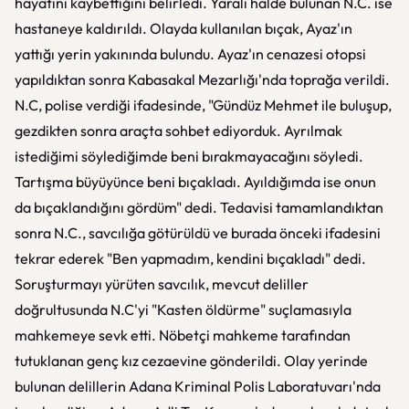
hayatını kaybettiğini belirledi. Yaralı halde bulunan N.C. ise
hastaneye kaldırıldı. Olayda kullanılan bıçak, Ayaz'ın
yattığı yerin yakınında bulundu. Ayaz'ın cenazesi otopsi
yapıldıktan sonra Kabasakal Mezarlığı'nda toprağa verildi.
N.C, polise verdiği ifadesinde, "Gündüz Mehmet ile buluşup,
gezdikten sonra araçta sohbet ediyorduk. Ayrılmak
istediğimi söylediğimde beni bırakmayacağını söyledi.
Tartışma büyüyünce beni bıçakladı. Ayıldığımda ise onun
da bıçaklandığını gördüm" dedi. Tedavisi tamamlandıktan
sonra N.C., savcılığa götürüldü ve burada önceki ifadesini
tekrar ederek "Ben yapmadım, kendini bıçakladı" dedi.
Soruşturmayı yürüten savcılık, mevcut deliller
doğrultusunda N.C'yi "Kasten öldürme" suçlamasıyla
mahkemeye sevk etti. Nöbetçi mahkeme tarafından
tutuklanan genç kız cezaevine gönderildi. Olay yerinde
bulunan delillerin Adana Kriminal Polis Laboratuvarı'nda