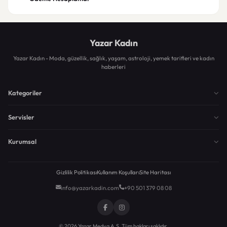
Yazar Kadın
Yazar Kadın - Moda, güzellik, sağlık, yaşam, astroloji, yemek tarifleri ve kadın
haberleri
Kategoriler
Servisler
Kurumsal
Gizlilik Politikası
Kullanım Koşulları
Site Haritası
info@yazarkadin.com
+90 501 379 08 08
© 2026 Yazar Medya A.Ş. Tüm hakları saklıdır.