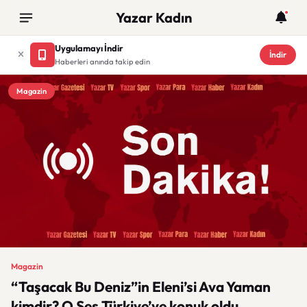
Yazar Kadın
Uygulamayı İndir
İndir
Haberleri anında takip edin
Magazin
Magazin
“Taşacak Bu Deniz”in Eleni’si Ava Yaman
kimdir? O Ses Türkiye’ye konuk oldu