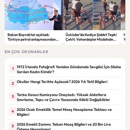
Bakan Bayraktar açıkladı:
Üsküdar’da Kediye Şiddet Tepki
Hus
Türkiye petrol anlaşmasından
Çekti: Vatandaşlar Müdahale
Yöne
yıllık 500 milyon dolar gelir
Etti
Say
sağlayacak
Sür
EN ÇOK OKUNANLAR
1972 İrlanda Fotoğrafı Yeniden Gündemde Sevgilisi İçin Silaha
1
Sarılan Kadın Kimdir?
Okullar Hangi Tarihte Açılacak? 2026 Yılı Tatil Bilgileri
2
Torba Kanun Komisyonu Onayladı: Yüksek Aidatlara
3
Sınırlama, Tapu ve Çevre Yasasında Köklü Değişiklikler
2026 Ocak Emeklilik Temel Maaş Hesaplama Tablosu ve
4
Bilgileri
2026 Emekli Zammı: Taban Maaş Bilgileri ve 20 Bin Lira
5
Ödeme Hesaplama!