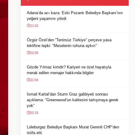
Adana’da acı kaza: Eski Pozantı Belediye Başkanı’nın
yeğeni yaşamını yitirdi
21:02
Özgür Özel’den “Terörsüz Türkiye” çerçeve yasa
teklifine tepki: “Meselenin ruhuna aykırı”
02:05
Gözde Yılmaz kimdir? Kariyeri ve özel hayatıyla
merak edilen menajer hakkında bilgiler
21:04
İsmail Kartal’dan Sturm Graz galibiyeti sonrası
açıklama: “Greenwood’un kalitesini tartışmaya gerek
yok”
02:15
Lüleburgaz Belediye Başkanı Murat Gerenli CHP’den
istifa etti