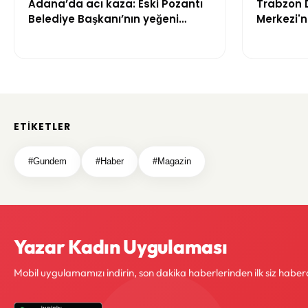
Adana’da acı kaza: Eski Pozantı
Trabzon 
Belediye Başkanı’nın yeğeni
Merkezi'
yaşamını yitirdi
Mahkeme S
Trabzon'u
Zaman T
ETIKETLER
#Gundem
#Haber
#Magazin
Yazar Kadın Uygulaması
Mobil uygulamamızı indirin, son dakika haberlerinden ilk siz haber