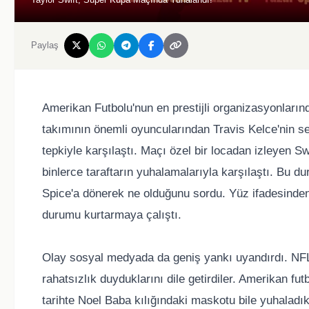
Paylaş
Amerikan Futbolu'nun en prestijli organizasyonları
takımının önemli oyuncularından Travis Kelce'nin sev
tepkiyle karşılaştı. Maçı özel bir locadan izleyen S
binlerce taraftarın yuhalamalarıyla karşılaştı. Bu d
Spice'a dönerek ne olduğunu sordu. Yüz ifadesinden 
durumu kurtarmaya çalıştı.
Olay sosyal medyada da geniş yankı uyandırdı. NFL t
rahatsızlık duyduklarını dile getirdiler. Amerikan fu
tarihte Noel Baba kılığındaki maskotu bile yuhaladıkl