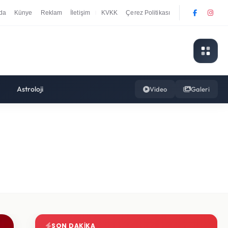
da
Künye
Reklam
İletişim
KVKK
Çerez Politikası
|
Astroloji
Video
Galeri
SON DAKIKA