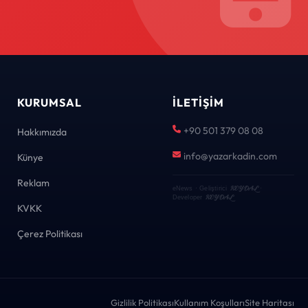
KURUMSAL
İLETIŞIM
+90 501 379 08 08
Hakkımızda
info@yazarkadin.com
Künye
Reklam
KEYDAL
eNews · Geliştirici
·
KEYDAL
Developer
KVKK
Çerez Politikası
Gizlilik Politikası
Kullanım Koşulları
Site Haritası