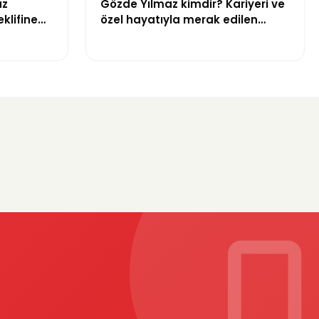
üz
Gözde Yılmaz kimdir? Kariyeri ve
klifine
özel hayatıyla merak edilen
 aykırı”
menajer hakkında bilgiler