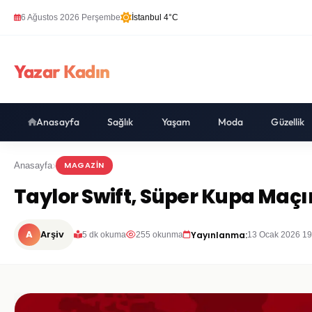
6 Ağustos 2026 Perşembe
İstanbul 4°C
Yazar Kadın
Anasayfa
Sağlık
Yaşam
Moda
Güzellik
MAGAZIN
Anasayfa
Taylor Swift, Süper Kupa Maç
A
Arşiv
Yayınlanma:
5 dk okuma
255 okunma
13 Ocak 2026 19