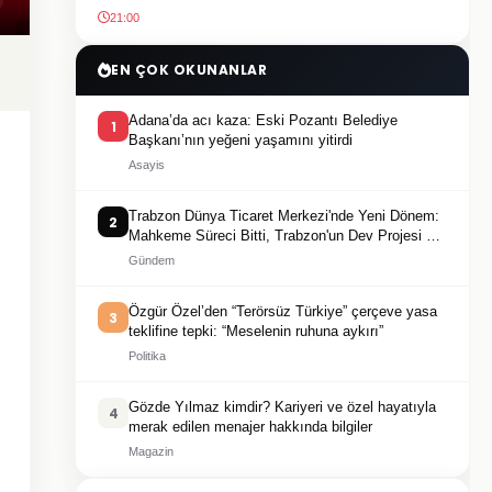
21:00
EN ÇOK OKUNANLAR
Adana’da acı kaza: Eski Pozantı Belediye
1
Başkanı’nın yeğeni yaşamını yitirdi
Asayis
Trabzon Dünya Ticaret Merkezi'nde Yeni Dönem:
2
Mahkeme Süreci Bitti, Trabzon'un Dev Projesi Ne
Zaman Tamamlanacak?
Gündem
Özgür Özel’den “Terörsüz Türkiye” çerçeve yasa
3
teklifine tepki: “Meselenin ruhuna aykırı”
Politika
Gözde Yılmaz kimdir? Kariyeri ve özel hayatıyla
4
merak edilen menajer hakkında bilgiler
Magazin