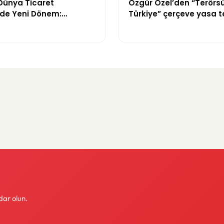
Dünya Ticaret
Özgür Özel’den “Terörs
nde Yeni Dönem:
Türkiye” çerçeve yasa te
üreci Bitti,
tepki: “Meselenin ruhuna
n Dev Projesi Ne
amamlanacak?
dar olun.