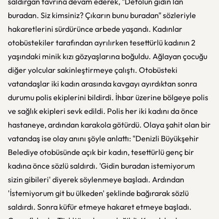
saldırgan tavrına devam ederek, "Defolun gidin lan
buradan. Siz kimsiniz? Çıkarın bunu buradan" sözleriyle
hakaretlerini sürdürünce arbede yaşandı. Kadınlar
otobüstekiler tarafından ayrılırken tesettürlü kadının 2
yaşındaki minik kızı gözyaşlarına boğuldu. Ağlayan çocuğu
diğer yolcular sakinleştirmeye çalıştı. Otobüsteki
vatandaşlar iki kadın arasında kavgayı ayırdıktan sonra
durumu polis ekiplerini bildirdi. İhbar üzerine bölgeye polis
ve sağlık ekipleri sevk edildi. Polis her iki kadını da önce
hastaneye, ardından karakola götürdü. Olaya şahit olan bir
vatandaş ise olay anını şöyle anlattı: "Denizli Büyükşehir
Belediye otobüsünde açık bir kadın, tesettürlü genç bir
kadına önce sözlü saldırdı. 'Gidin buradan istemiyorum
sizin gibileri' diyerek söylenmeye başladı. Ardından
'İstemiyorum git bu ülkeden' şeklinde bağırarak sözlü
saldırdı. Sonra küfür etmeye hakaret etmeye başladı.