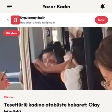
Yazar Kadın
Uygulamayı İndir
İndir
Haberleri anında takip edin
Gündem
Gündem
Tesettürlü kadına otobüste hakaret: Olay
büyüdü