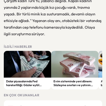
Çarşaflı kadın Türk'tü, yabancı değildi. Kapalı kadının
yanında 2 yaşlarında küçük kız çocuğu vardı, travma
yaşadı. Bir türlü minik kızı susturamadık, devamlı olayın
etkisiyle ağladı." Yaşanan olay anı, otobüsteki bir vatandaş
tarafından cep telefonu kamerasıyla kaydedildi. Olaya
ilgili soruşturma sürüyor.
İLGILI HABERLER
Dolar piyasalarında Fed
Evim sisteminde yeni dönem:
Alta
hareketliliği: Gözler eylül
Sözleşme sınırları ve yatırım
bell
ayındaki faiz kararında
kuralları değişti
Bil
duy
EN ÇOK OKUNANLAR