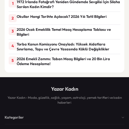
1972 İrlanda Fotoğrafı Yeniden Gündemde Sevgilisi İçin Silaha
1
Sarılan Kadın Kimdir?
Okullar Hangi Tarihte Açılacak? 2026 Yılı Tatil Bilgileri
2
2026 Ocak Emeklilik Temel Maaş Hesaplama Tablosu ve
3
Bilgileri
Torba Kanun Komisyonu Onayladı: Yüksek Aidatlara
4
Sınırlama, Tapu ve Çevre Yasasında Köklü Değişiklikler
2026 Emekli Zammı: Taban Maaş Bilgileri ve 20 Bin Lira
5
Ödeme Hesaplama!
Yazar Kadın
Yazar Kadın - Moda, güzellik, sağlık, yaşam, astroloji, yemek tarifleri ve kadın
haberleri
Kategoriler