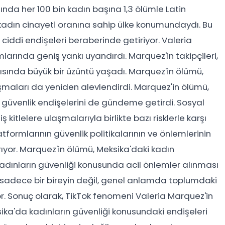
ında her 100 bin kadın başına 1,3 ölümle Latin
kadın cinayeti oranına sahip ülke konumundaydı. Bu
 ciddi endişeleri beraberinde getiriyor. Valeria
arında geniş yankı uyandırdı. Marquez'in takipçileri,
sında büyük bir üzüntü yaşadı. Marquez'in ölümü,
ışmaları da yeniden alevlendirdi. Marquez'in ölümü,
güvenlik endişelerini de gündeme getirdi. Sosyal
tlelere ulaşmalarıyla birlikte bazı risklerle karşı
tformlarının güvenlik politikalarının ve önlemlerinin
rıyor. Marquez'in ölümü, Meksika'daki kadın
kadınların güvenliği konusunda acil önlemler alınması
ü, sadece bir bireyin değil, genel anlamda toplumdaki
ıyor. Sonuç olarak, TikTok fenomeni Valeria Marquez'in
sika'da kadınların güvenliği konusundaki endişeleri