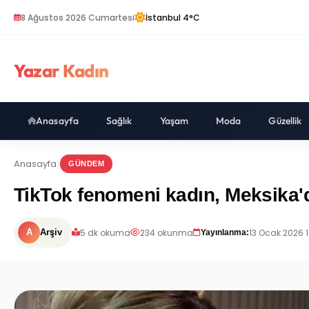
8 Ağustos 2026 Cumartesi
İstanbul 4°C
Yazar Kadın
Anasayfa
Sağlık
Yaşam
Moda
Güzellik
Anasayfa
GÜNDEM
TikTok fenomeni kadın, Meksika'd
5 dk okuma
234 okunma
13 Ocak 2026 
A
Arşiv
Yayınlanma: