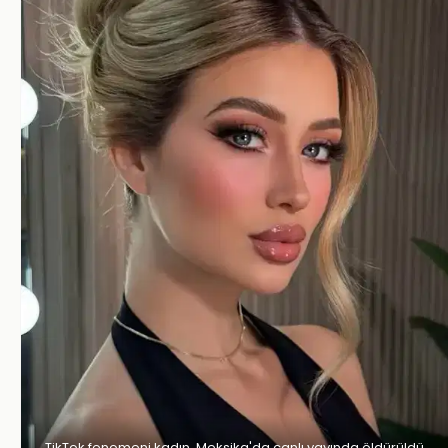
TikTok fenomeni kadın, Meksika'da canlı yayında öldürüldü