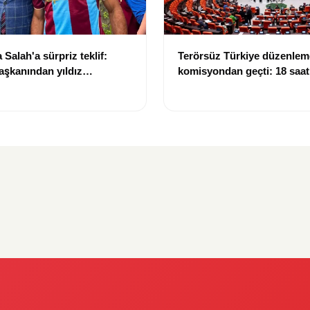
Salah'a sürpriz teklif:
Terörsüz Türkiye düzenlem
aşkanından yıldız
komisyondan geçti: 18 saat
 arazi daveti
görüşmede tansiyon yüksel