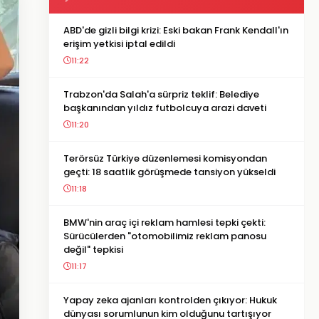
ABD'de gizli bilgi krizi: Eski bakan Frank Kendall'ın
erişim yetkisi iptal edildi
11:22
Trabzon'da Salah'a sürpriz teklif: Belediye
başkanından yıldız futbolcuya arazi daveti
11:20
Terörsüz Türkiye düzenlemesi komisyondan
geçti: 18 saatlik görüşmede tansiyon yükseldi
11:18
BMW'nin araç içi reklam hamlesi tepki çekti:
Sürücülerden "otomobilimiz reklam panosu
değil" tepkisi
11:17
Yapay zeka ajanları kontrolden çıkıyor: Hukuk
dünyası sorumlunun kim olduğunu tartışıyor