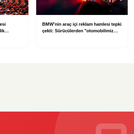
esi
BMW'nin araç içi reklam hamlesi tepki
lik
çekti: Sürücülerden "otomobilimiz
di
reklam panosu değil" tepkisi