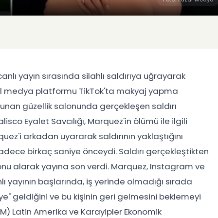
nlı yayın sırasında silahlı saldırıya uğrayarak
yal medya platformu TikTok'ta makyaj yapma
lunan güzellik salonunda gerçekleşen saldırı
co Eyalet Savcılığı, Marquez'in ölümü ile ilgili
uez'i arkadan uyararak saldırının yaklaştığını
 sadece birkaç saniye önceydi. Saldırı gerçekleştikten
fonu alarak yayına son verdi. Marquez, Instagram ve
nlı yayının başlarında, iş yerinde olmadığı sırada
ye" geldiğini ve bu kişinin geri gelmesini beklemeyi
 (BM) Latin Amerika ve Karayipler Ekonomik