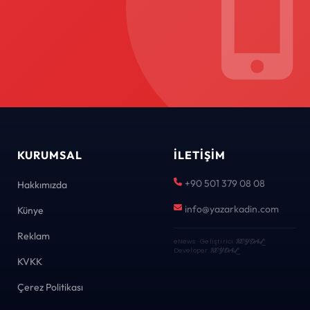
KURUMSAL
İLETIŞIM
+90 501 379 08 08
Hakkımızda
info@yazarkadin.com
Künye
Reklam
eNews · Geliştirici
KEYDAL
·
Developer
KEYDAL
KVKK
Çerez Politikası