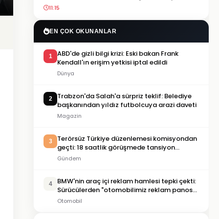
11:15
EN ÇOK OKUNANLAR
ABD'de gizli bilgi krizi: Eski bakan Frank
1
Kendall'ın erişim yetkisi iptal edildi
Dünya
Trabzon'da Salah'a sürpriz teklif: Belediye
2
başkanından yıldız futbolcuya arazi daveti
Magazin
Terörsüz Türkiye düzenlemesi komisyondan
3
geçti: 18 saatlik görüşmede tansiyon
yükseldi
Gündem
BMW'nin araç içi reklam hamlesi tepki çekti:
4
Sürücülerden "otomobilimiz reklam panosu
değil" tepkisi
Otomobil