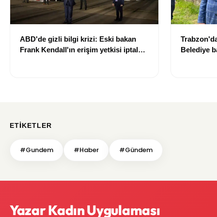
ABD'de gizli bilgi krizi: Eski bakan
Trabzon'da 
Frank Kendall'ın erişim yetkisi iptal
Belediye b
edildi
futbolcuya
ETIKETLER
#Gundem
#Haber
#Gündem
Yazar Kadın Uygulaması