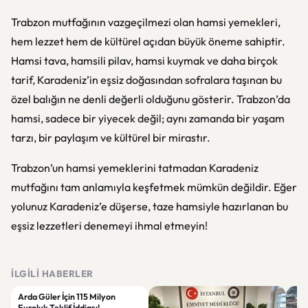
Trabzon mutfağının vazgeçilmezi olan hamsi yemekleri,
hem lezzet hem de kültürel açıdan büyük öneme sahiptir.
Hamsi tava, hamsili pilav, hamsi kuymak ve daha birçok
tarif, Karadeniz’in eşsiz doğasından sofralara taşınan bu
özel balığın ne denli değerli olduğunu gösterir. Trabzon’da
hamsi, sadece bir yiyecek değil; aynı zamanda bir yaşam
tarzı, bir paylaşım ve kültürel bir mirastır.
Trabzon’un hamsi yemeklerini tatmadan Karadeniz
mutfağını tam anlamıyla keşfetmek mümkün değildir. Eğer
yolunuz Karadeniz’e düşerse, taze hamsiyle hazırlanan bu
eşsiz lezzetleri denemeyi ihmal etmeyin!
İLGILI HABERLER
Arda Güler İçin 115 Milyon
Euroluk Teklif İddiası!