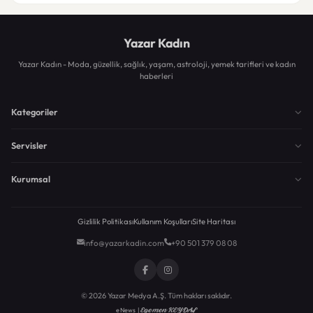
Yazar Kadın
Yazar Kadın - Moda, güzellik, sağlık, yaşam, astroloji, yemek tarifleri ve kadın
haberleri
Kategoriler
Servisler
Kurumsal
Gizlilik Politikası
Kullanım Koşulları
Site Haritası
info@yazarkadin.com
+90 501 379 08 08
© 2026 Yazar Medya A.Ş. Tüm hakları saklıdır.
Egemen KEYDAL
eNews |