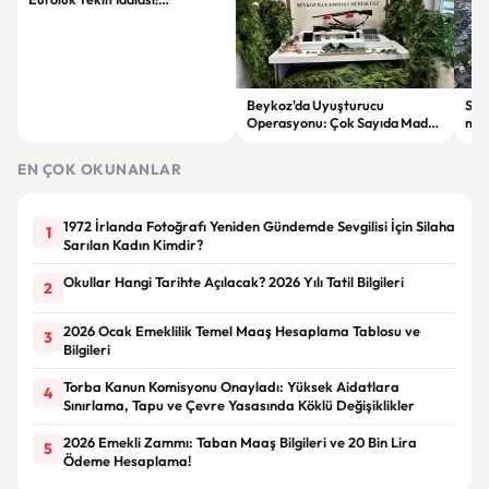
Fenerbahçe'ye Büyük Gelir
Kapısı
Beykoz'da Uyuşturucu
Sur
Operasyonu: Çok Sayıda Madde
mily
ve Silah Ele Geçirildi
dön
EN ÇOK OKUNANLAR
1972 İrlanda Fotoğrafı Yeniden Gündemde Sevgilisi İçin Silaha
1
Sarılan Kadın Kimdir?
Okullar Hangi Tarihte Açılacak? 2026 Yılı Tatil Bilgileri
2
2026 Ocak Emeklilik Temel Maaş Hesaplama Tablosu ve
3
Bilgileri
Torba Kanun Komisyonu Onayladı: Yüksek Aidatlara
4
Sınırlama, Tapu ve Çevre Yasasında Köklü Değişiklikler
2026 Emekli Zammı: Taban Maaş Bilgileri ve 20 Bin Lira
5
Ödeme Hesaplama!