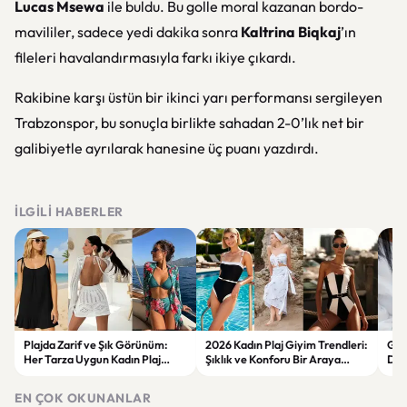
Lucas Msewa
ile buldu. Bu golle moral kazanan bordo-
mavililer, sadece yedi dakika sonra
Kaltrina Biqkaj
’ın
fileleri havalandırmasıyla farkı ikiye çıkardı.
Rakibine karşı üstün bir ikinci yarı performansı sergileyen
Trabzonspor, bu sonuçla birlikte sahadan 2-0’lık net bir
galibiyetle ayrılarak hanesine üç puanı yazdırdı.
İLGILI HABERLER
Plajda Zarif ve Şık Görünüm:
2026 Kadın Plaj Giyim Trendleri:
Güz
Her Tarza Uygun Kadın Plaj
Şıklık ve Konforu Bir Araya
Dön
Giyim Önerileri
Getiren Modeller
Bakı
Çöz
EN ÇOK OKUNANLAR