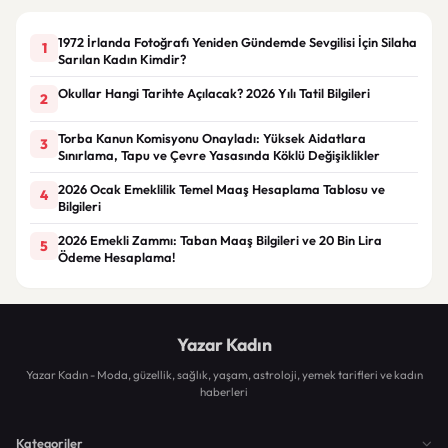
1972 İrlanda Fotoğrafı Yeniden Gündemde Sevgilisi İçin Silaha
1
Sarılan Kadın Kimdir?
Okullar Hangi Tarihte Açılacak? 2026 Yılı Tatil Bilgileri
2
Torba Kanun Komisyonu Onayladı: Yüksek Aidatlara
3
Sınırlama, Tapu ve Çevre Yasasında Köklü Değişiklikler
2026 Ocak Emeklilik Temel Maaş Hesaplama Tablosu ve
4
Bilgileri
2026 Emekli Zammı: Taban Maaş Bilgileri ve 20 Bin Lira
5
Ödeme Hesaplama!
Yazar Kadın
Yazar Kadın - Moda, güzellik, sağlık, yaşam, astroloji, yemek tarifleri ve kadın
haberleri
Kategoriler