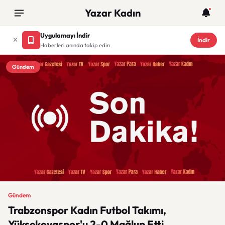
Yazar Kadın
Uygulamayı İndir
İndir
Haberleri anında takip edin
Gündem
Gündem
Trabzonspor Kadın Futbol Takımı,
Yüksekovaspor'u 2-0 Mağlup Etti