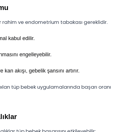
umu
ir rahim ve endometrium tabakası gereklidir.
l kabul edilir.
masını engelleyebilir.
kan akışı, gebelik şansını artırır.
pılan tüp bebek uygulamalarında başarı oranı
ıklar
ıklar tüp bebek başarısını etkileyebilir: