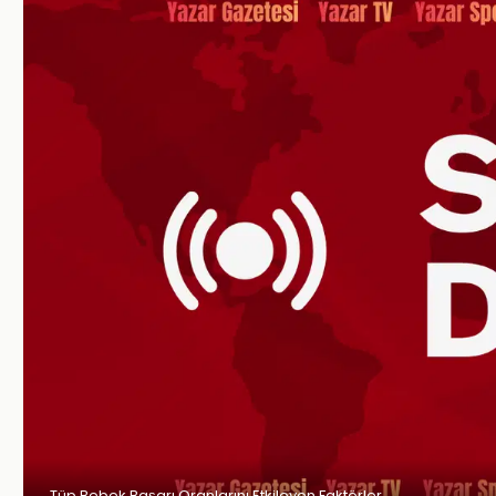
Tüp Bebek Başarı Oranlarını Etkileyen Faktörler