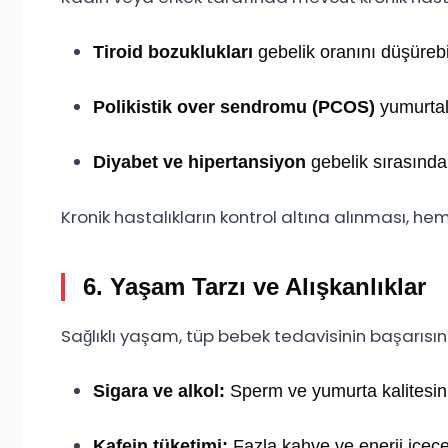
Tiroid bozuklukları
gebelik oranını düşürebil
Polikistik over sendromu (PCOS)
yumurtalı
Diyabet ve hipertansiyon
gebelik sırasında 
Kronik hastalıkların kontrol altına alınması, he
6. Yaşam Tarzı ve Alışkanlıklar
Sağlıklı yaşam, tüp bebek tedavisinin başarısını 
Sigara ve alkol:
Sperm ve yumurta kalitesini o
Kafein tüketimi:
Fazla kahve ve enerji içecekl