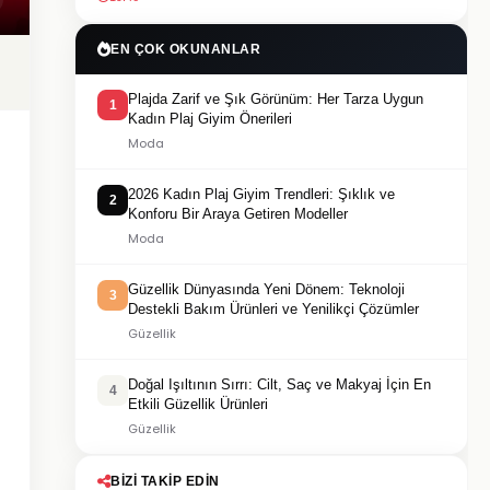
EN ÇOK OKUNANLAR
Plajda Zarif ve Şık Görünüm: Her Tarza Uygun
1
Kadın Plaj Giyim Önerileri
Moda
2026 Kadın Plaj Giyim Trendleri: Şıklık ve
2
Konforu Bir Araya Getiren Modeller
Moda
Güzellik Dünyasında Yeni Dönem: Teknoloji
3
Destekli Bakım Ürünleri ve Yenilikçi Çözümler
Güzellik
Doğal Işıltının Sırrı: Cilt, Saç ve Makyaj İçin En
4
Etkili Güzellik Ürünleri
Güzellik
BIZI TAKIP EDIN