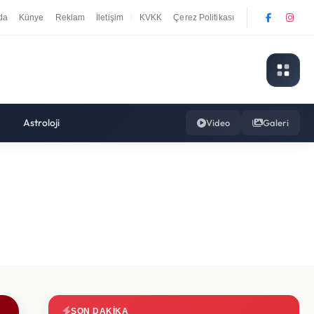
da
Künye
Reklam
İletişim
KVKK
Çerez Politikası
|
Astroloji
Video
Galeri
SON DAKIKA