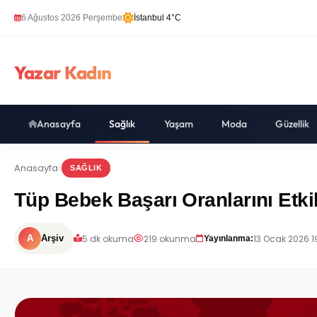
6 Ağustos 2026 Perşembe
İstanbul 4°C
Yazar Kadın
Anasayfa
Sağlık
Yaşam
Moda
Güzellik
Anasayfa
SAĞLIK
Tüp Bebek Başarı Oranlarını Etki
5 dk okuma
219 okunma
13 Ocak 2026 1
A
Arşiv
Yayınlanma: