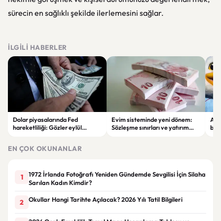
sürecin en sağlıklı şekilde ilerlemesini sağlar.
İLGILI HABERLER
Dolar piyasalarında Fed
Evim sisteminde yeni dönem:
Alta
hareketliliği: Gözler eylül
Sözleşme sınırları ve yatırım
bell
ayındaki faiz kararında
kuralları değişti
Bil
duy
EN ÇOK OKUNANLAR
1972 İrlanda Fotoğrafı Yeniden Gündemde Sevgilisi İçin Silaha
1
Sarılan Kadın Kimdir?
Okullar Hangi Tarihte Açılacak? 2026 Yılı Tatil Bilgileri
2