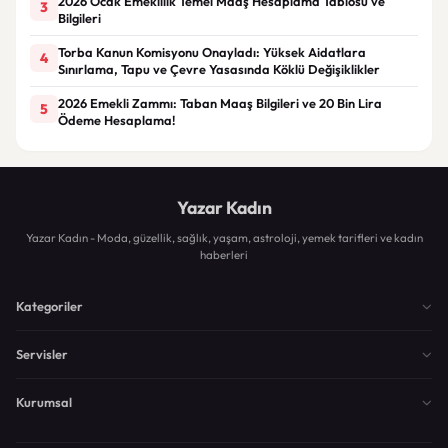
2026 Ocak Emeklilik Temel Maaş Hesaplama Tablosu ve
3
Bilgileri
Torba Kanun Komisyonu Onayladı: Yüksek Aidatlara
4
Sınırlama, Tapu ve Çevre Yasasında Köklü Değişiklikler
2026 Emekli Zammı: Taban Maaş Bilgileri ve 20 Bin Lira
5
Ödeme Hesaplama!
Yazar Kadın
Yazar Kadın - Moda, güzellik, sağlık, yaşam, astroloji, yemek tarifleri ve kadın
haberleri
Kategoriler
Servisler
Kurumsal