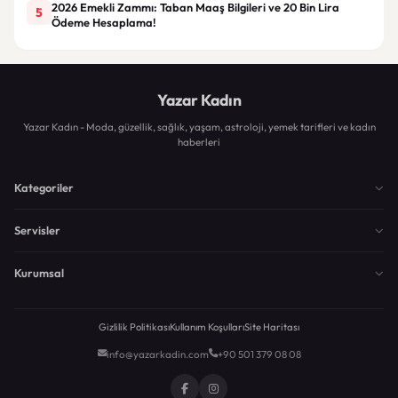
2026 Emekli Zammı: Taban Maaş Bilgileri ve 20 Bin Lira
5
Ödeme Hesaplama!
Yazar Kadın
Yazar Kadın - Moda, güzellik, sağlık, yaşam, astroloji, yemek tarifleri ve kadın
haberleri
Kategoriler
Servisler
Kurumsal
Gizlilik Politikası
Kullanım Koşulları
Site Haritası
info@yazarkadin.com
+90 501 379 08 08