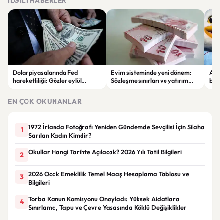
İLGILI HABERLER
Dolar piyasalarında Fed
Evim sisteminde yeni dönem:
Alta
hareketliliği: Gözler eylül
Sözleşme sınırları ve yatırım
bell
ayındaki faiz kararında
kuralları değişti
Bil
duy
EN ÇOK OKUNANLAR
1972 İrlanda Fotoğrafı Yeniden Gündemde Sevgilisi İçin Silaha
1
Sarılan Kadın Kimdir?
Okullar Hangi Tarihte Açılacak? 2026 Yılı Tatil Bilgileri
2
2026 Ocak Emeklilik Temel Maaş Hesaplama Tablosu ve
3
Bilgileri
Torba Kanun Komisyonu Onayladı: Yüksek Aidatlara
4
Sınırlama, Tapu ve Çevre Yasasında Köklü Değişiklikler