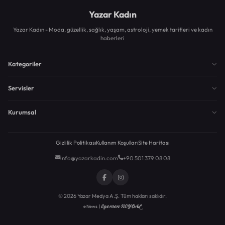
Yazar Kadın
Yazar Kadın - Moda, güzellik, sağlık, yaşam, astroloji, yemek tarifleri ve kadın
haberleri
Kategoriler
Servisler
Kurumsal
Gizlilik Politikası
Kullanım Koşulları
Site Haritası
info@yazarkadin.com
+90 501 379 08 08
© 2026 Yazar Medya A.Ş. Tüm hakları saklıdır.
Egemen KEYDAL
eNews |