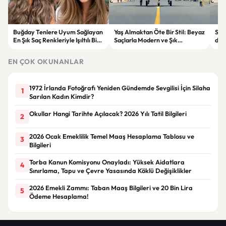
Buğday Tenlere Uyum Sağlayan
Yaş Almaktan Öte Bir Stil: Beyaz
Sav
En Şık Saç Renkleriyle Işıltılı Bir
Saçlarla Modern ve Şık
döne
Görünüm
Görünüm Önerileri
çatı
EN ÇOK OKUNANLAR
1972 İrlanda Fotoğrafı Yeniden Gündemde Sevgilisi İçin Silaha
1
Sarılan Kadın Kimdir?
Okullar Hangi Tarihte Açılacak? 2026 Yılı Tatil Bilgileri
2
2026 Ocak Emeklilik Temel Maaş Hesaplama Tablosu ve
3
Bilgileri
Torba Kanun Komisyonu Onayladı: Yüksek Aidatlara
4
Sınırlama, Tapu ve Çevre Yasasında Köklü Değişiklikler
2026 Emekli Zammı: Taban Maaş Bilgileri ve 20 Bin Lira
5
Ödeme Hesaplama!