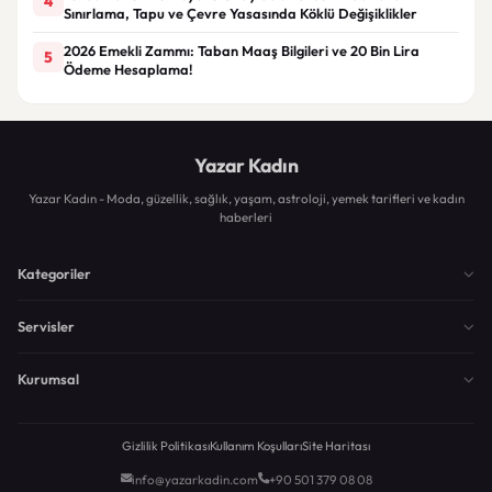
4
Sınırlama, Tapu ve Çevre Yasasında Köklü Değişiklikler
2026 Emekli Zammı: Taban Maaş Bilgileri ve 20 Bin Lira
5
Ödeme Hesaplama!
Yazar Kadın
Yazar Kadın - Moda, güzellik, sağlık, yaşam, astroloji, yemek tarifleri ve kadın
haberleri
Kategoriler
Servisler
Kurumsal
Gizlilik Politikası
Kullanım Koşulları
Site Haritası
info@yazarkadin.com
+90 501 379 08 08