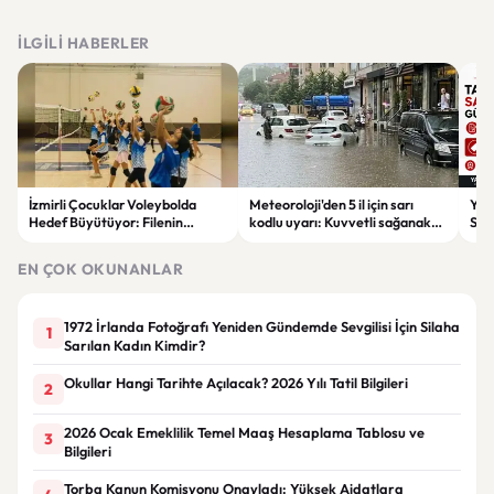
İLGILI HABERLER
İzmirli Çocuklar Voleybolda
Meteoroloji'den 5 il için sarı
Yaz
Hedef Büyütüyor: Filenin
kodlu uyarı: Kuvvetli sağanak
Spon
Sultanları İlham Kaynağı Oldu
ve fırtına geliyor
Günc
EN ÇOK OKUNANLAR
1972 İrlanda Fotoğrafı Yeniden Gündemde Sevgilisi İçin Silaha
1
Sarılan Kadın Kimdir?
Okullar Hangi Tarihte Açılacak? 2026 Yılı Tatil Bilgileri
2
2026 Ocak Emeklilik Temel Maaş Hesaplama Tablosu ve
3
Bilgileri
Torba Kanun Komisyonu Onayladı: Yüksek Aidatlara