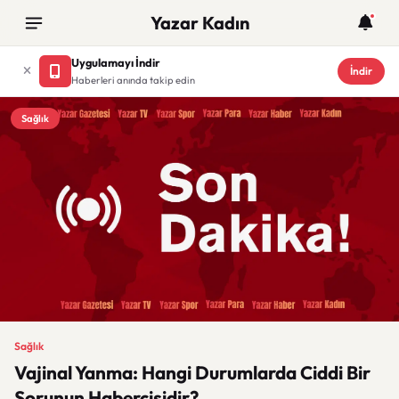
Yazar Kadın
Uygulamayı İndir
İndir
Haberleri anında takip edin
Sağlık
Sağlık
Vajinal Yanma: Hangi Durumlarda Ciddi Bir
Sorunun Habercisidir?