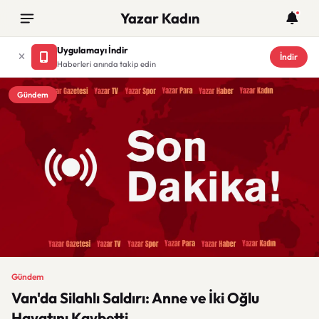
Yazar Kadın
Uygulamayı İndir
İndir
Haberleri anında takip edin
Gündem
Gündem
Van'da Silahlı Saldırı: Anne ve İki Oğlu
Hayatını Kaybetti