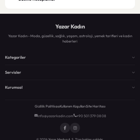
Yazar Kadın
Yazar Kadın - Moda, güzellik, sağlık, yaşam, astroloji, yemek tarifleri ve kadın
haberleri
Kategoriler
Servisler
Kurumsal
Gizlilik Politikası
Kullanım Koşulları
Site Haritası
info@yazarkadin.com
+90 501 379 08 08
© 2026 Yazar Medya A.Ş. Tüm hakları saklıdır.