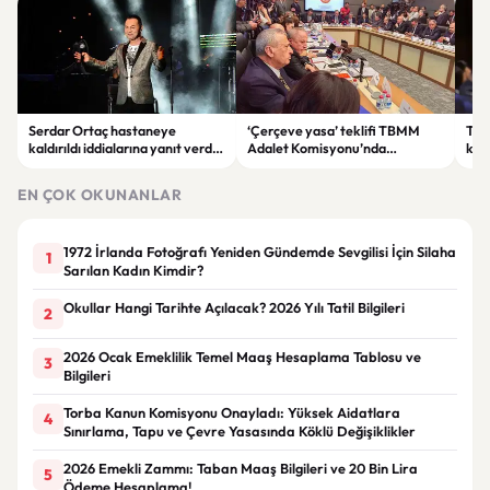
Serdar Ortaç hastaneye
‘Çerçeve yasa’ teklifi TBMM
Ter
kaldırıldı iddialarına yanıt verdi:
Adalet Komisyonu’nda
kri
“Rutin tedavim için buradayım”
görüşülüyor
tek
gör
EN ÇOK OKUNANLAR
1972 İrlanda Fotoğrafı Yeniden Gündemde Sevgilisi İçin Silaha
1
Sarılan Kadın Kimdir?
Okullar Hangi Tarihte Açılacak? 2026 Yılı Tatil Bilgileri
2
2026 Ocak Emeklilik Temel Maaş Hesaplama Tablosu ve
3
Bilgileri
Torba Kanun Komisyonu Onayladı: Yüksek Aidatlara
4
Sınırlama, Tapu ve Çevre Yasasında Köklü Değişiklikler
2026 Emekli Zammı: Taban Maaş Bilgileri ve 20 Bin Lira
5
Ödeme Hesaplama!