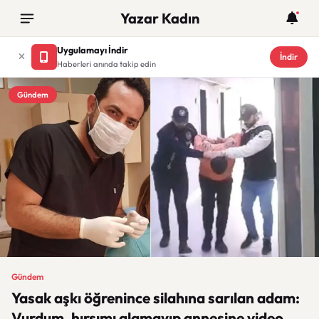
Yazar Kadın
Uygulamayı İndir
İndir
Haberleri anında takip edin
Gündem
Gündem
Yasak aşkı öğrenince silahına sarılan adam:
Vurdum, hırsımı alamayıp annesine video