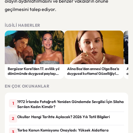
olayın aydınlatılmasını ve benzer vakaların önüne
geçilmesini talep ediyor.
İLGILI HABERLER
Bergüzar Korel’den 17. evlilik yıl
Alina Boz’dan annesi Olga Boz’a
Ank
dönümünde duygusal paylaşım!
duygusal kutlama! Güzelliğiyle
ope
Düğün albümünü açtı
dikkat çekti
hakk
EN ÇOK OKUNANLAR
1972 İrlanda Fotoğrafı Yeniden Gündemde Sevgilisi İçin Silaha
1
Sarılan Kadın Kimdir?
Okullar Hangi Tarihte Açılacak? 2026 Yılı Tatil Bilgileri
2
Torba Kanun Komisyonu Onayladı: Yüksek Aidatlara
3