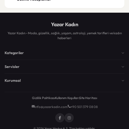
Yazar Kadın
Yazar Kadın - Moda, güzellik, sağlık, yaşam, astroloji, yemek tarifleri ve kadın
haberleri
Kategoriler
Servisler
Kurumsal
Gizlilik Politikası
Kullanım Koşulları
Site Haritası
info@yazarkadin.com
+90 501 379 08 08
© 2026 Yazar Medya A.Ş. Tüm hakları saklıdır.