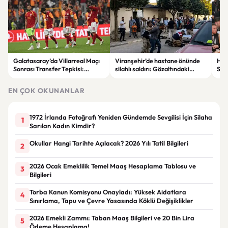
Galatasaray’da Villarreal Maçı
Viranşehir’de hastane önünde
Han
Sonrası Transfer Tepkisi:
silahlı saldırı: Gözaltındaki
Sür
Taraftar Yönetimi Eleştirdi
şüpheli hayatını kaybetti
EN ÇOK OKUNANLAR
1972 İrlanda Fotoğrafı Yeniden Gündemde Sevgilisi İçin Silaha
1
Sarılan Kadın Kimdir?
Okullar Hangi Tarihte Açılacak? 2026 Yılı Tatil Bilgileri
2
2026 Ocak Emeklilik Temel Maaş Hesaplama Tablosu ve
3
Bilgileri
Torba Kanun Komisyonu Onayladı: Yüksek Aidatlara
4
Sınırlama, Tapu ve Çevre Yasasında Köklü Değişiklikler
2026 Emekli Zammı: Taban Maaş Bilgileri ve 20 Bin Lira
5
Ödeme Hesaplama!