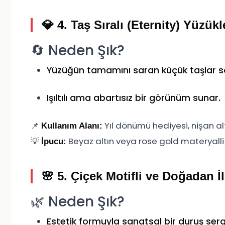
💎 4.
Taş Sıralı (Eternity) Yüzükl
🔄 Neden Şık?
Yüzüğün tamamını saran küçük taşlar s
Işıltılı ama abartısız bir görünüm sunar.
📌
Yıl dönümü hediyesi, nişan alt
Kullanım Alanı:
💡
Beyaz altın veya rose gold materyalli
İpucu:
🌸 5.
Çiçek Motifli ve Doğadan 
🌿 Neden Şık?
Estetik formuyla sanatsal bir duruş sergi