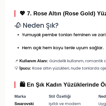
💖 7.
Rose Altın (Rose Gold) Yü
🥀 Neden Şık?
Yumuşak pembe tonları feminen ve zarif 
Hem açık hem koyu tenle uyum sağlar.
📌
Gündelik kullanım, romantik 
Kullanım Alanı:
💡
Rose altın yüzükleri, nude tonlarda 
İpucu:
🛍️ En Şık Kadın Yüzüklerinde Ö
Marka
Stil Özelliği
Ned
Işıltılı ve modern
Uygu
Swarovski