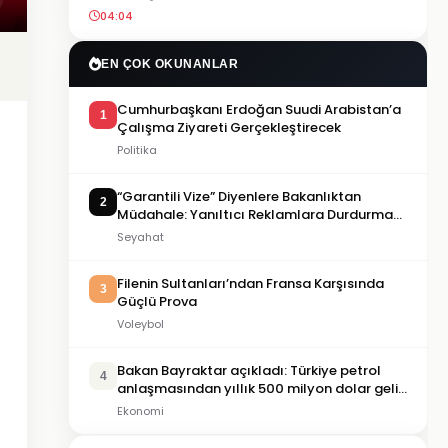
04:04
EN ÇOK OKUNANLAR
Cumhurbaşkanı Erdoğan Suudi Arabistan’a
1
Çalışma Ziyareti Gerçekleştirecek
Politika
“Garantili Vize” Diyenlere Bakanlıktan
2
Müdahale: Yanıltıcı Reklamlara Durdurma
Kararı
Seyahat
Filenin Sultanları’ndan Fransa Karşısında
3
Güçlü Prova
Voleybol
Bakan Bayraktar açıkladı: Türkiye petrol
4
anlaşmasından yıllık 500 milyon dolar gelir
sağlayacak
Ekonomi