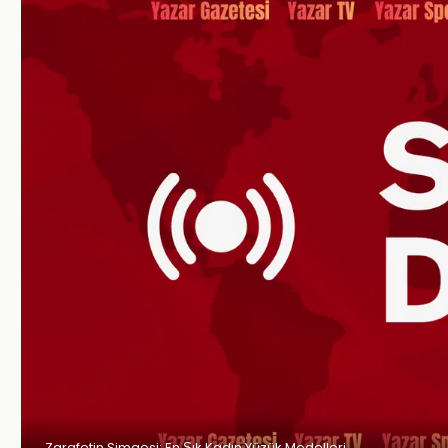
Zarafetin Simgesi: En Şık Kadın Yüzük Modelleri