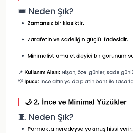
👑 Neden Şık?
Zamansız bir klasiktir.
Zarafetin ve sadeliğin güçlü ifadesidir.
Minimalist ama etkileyici bir görünüm s
📌
Nişan, özel günler, sade günl
Kullanım Alanı:
💡
İnce altın ya da platin bant ile tasarla
İpucu:
🌙 2.
İnce ve Minimal Yüzükler
🧵 Neden Şık?
Parmakta neredeyse yokmuş hissi verir, a