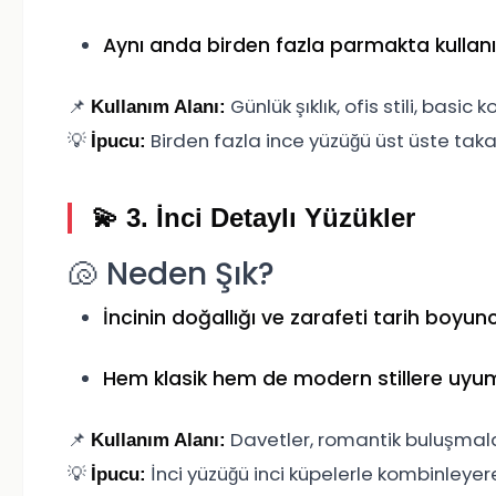
Aynı anda birden fazla parmakta kullanıla
📌
Günlük şıklık, ofis stili, basi
Kullanım Alanı:
💡
Birden fazla ince yüzüğü üst üste tak
İpucu:
💫 3.
İnci Detaylı Yüzükler
🐚 Neden Şık?
İncinin doğallığı ve zarafeti tarih boyun
Hem klasik hem de modern stillere uyum
📌
Davetler, romantik buluşmalar
Kullanım Alanı:
💡
İnci yüzüğü inci küpelerle kombinleyere
İpucu: