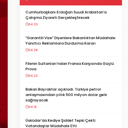
Cumhurbaşkanı Erdoğan Suudi Arabistan’a
Çalışma Ziyareti Gerçekleştirecek
04:33
“Garantili Vize” Diyenlere Bakanlıktan Müdahale:
Yanıltıcı Reklamlara Durdurma Kararı
04:28
Filenin Sultanları’ndan Fransa Karşısında Güçlü
Prova
04:23
Bakan Bayraktar açıkladı: Türkiye petrol
anlaşmasından yıllık 500 milyon dolar gelir
sağlayacak
04:15
Üsküdar’da Kediye Şiddet Tepki Çekti:
Vatandaşlar Müdahale Etti