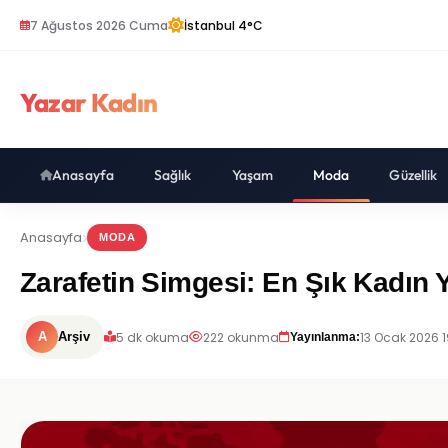
7 Ağustos 2026 Cuma
İstanbul 4°C
Yazar Kadın
Anasayfa
Sağlık
Yaşam
Moda
Güzellik
Anasayfa
MODA
Zarafetin Simgesi: En Şık Kadın 
5 dk okuma
222 okunma
13 Ocak 2026 1
A
Arşiv
Yayınlanma: