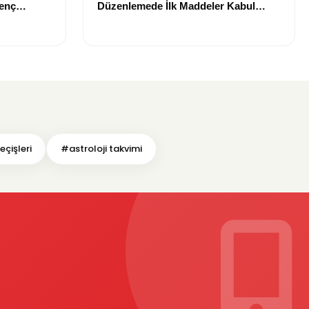
Genç
Düzenlemede İlk Maddeler Kabul
Edildi
çişleri
#astroloji takvimi