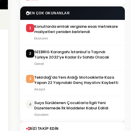
EN ÇOK OKUNANLAR
Konutlarda emlak vergisine esas metrekare
1
maliyetleri yeniden belirlendi
Ekonomi
SEEBRIG Karargahı İstanbul’a Taşındı:
2
Türkiye 2032’ye Kadar Ev Sahibi Olacak
Genel
Tekirdağ’da Yeni Aldığı Motosikletle Kaza
3
Yapan 22 Yaşındaki Genç Hayatını Kaybetti
Asayis
Suça Sürüklenen Çocuklarla İlgili Yeni
4
Düzenlemede İlk Maddeler Kabul Edildi
Gündem
BIZI TAKIP EDIN