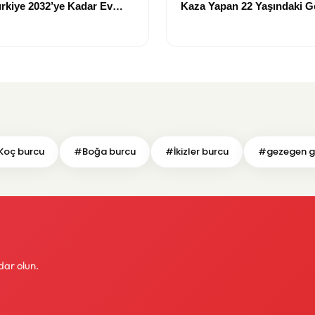
ürkiye 2032’ye Kadar Ev
Kaza Yapan 22 Yaşındaki 
cak
Hayatını Kaybetti
Koç burcu
#Boğa burcu
#İkizler burcu
#gezegen ge
dar olun.