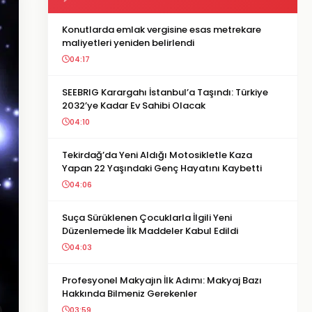
Konutlarda emlak vergisine esas metrekare
maliyetleri yeniden belirlendi
04:17
SEEBRIG Karargahı İstanbul’a Taşındı: Türkiye
2032’ye Kadar Ev Sahibi Olacak
04:10
Tekirdağ’da Yeni Aldığı Motosikletle Kaza
Yapan 22 Yaşındaki Genç Hayatını Kaybetti
04:06
Suça Sürüklenen Çocuklarla İlgili Yeni
Düzenlemede İlk Maddeler Kabul Edildi
04:03
Profesyonel Makyajın İlk Adımı: Makyaj Bazı
Hakkında Bilmeniz Gerekenler
03:59