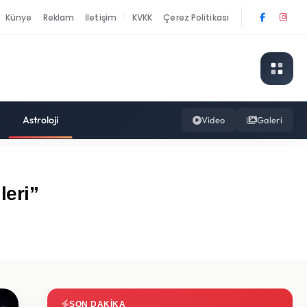
Künye
Reklam
İletişim
KVKK
Çerez Politikası
|
Astroloji
Video
Galeri
leri”
SON DAKIKA