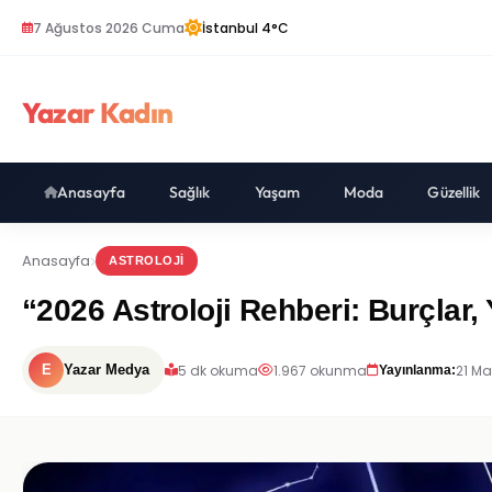
7 Ağustos 2026 Cuma
İstanbul 4°C
Yazar Kadın
Anasayfa
Sağlık
Yaşam
Moda
Güzellik
Anasayfa
ASTROLOJI
“2026 Astroloji Rehberi: Burçlar,
5 dk okuma
1.967 okunma
21 Ma
E
Yazar Medya
Yayınlanma: