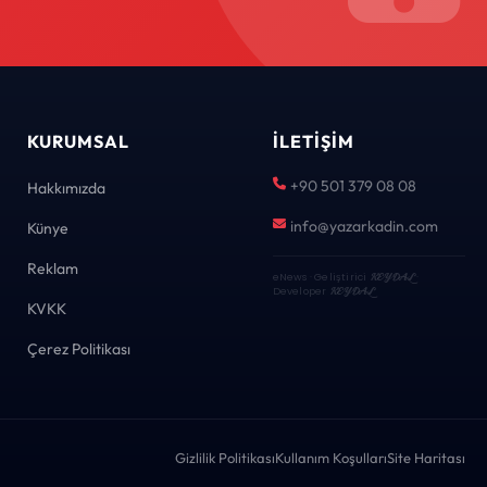
KURUMSAL
İLETIŞIM
+90 501 379 08 08
Hakkımızda
info@yazarkadin.com
Künye
Reklam
eNews · Geliştirici
KEYDAL
·
Developer
KEYDAL
KVKK
Çerez Politikası
Gizlilik Politikası
Kullanım Koşulları
Site Haritası