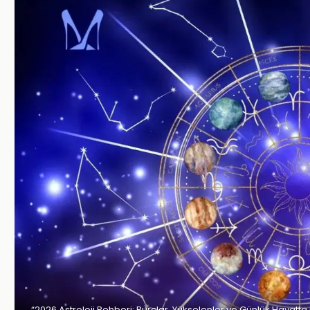
“2026 Astroloji Rehberi: Burçlar, Yükselenler ve Günlük Hayatta E