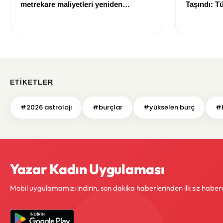
metrekare maliyetleri yeniden
Taşındı: T
belirlendi
Sahibi Ola
ETIKETLER
#2026 astroloji
#burçlar
#yükselen burç
#
Yazar Kadın Uygulaması
Mobil uygulamamızı indirin, son dakika haberlerinden ilk siz haber