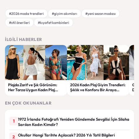
#2026 moda trendleri
#giyim akımları
#yeni sezon modası
#stil önerileri
#kıyafet kombinleri
İLGILI HABERLER
Plajda Zarif ve Şık Görünüm:
2026 Kadın Plaj Giyim Trendleri:
Güz
Her Tarza Uygun Kadın Plaj
Şıklık ve Konforu Bir Araya
Dön
Giyim Önerileri
Getiren Modeller
Bakı
Çöz
EN ÇOK OKUNANLAR
1972 İrlanda Fotoğrafı Yeniden Gündemde Sevgilisi İçin Silaha
1
Sarılan Kadın Kimdir?
Okullar Hangi Tarihte Açılacak? 2026 Yılı Tatil Bilgileri
2