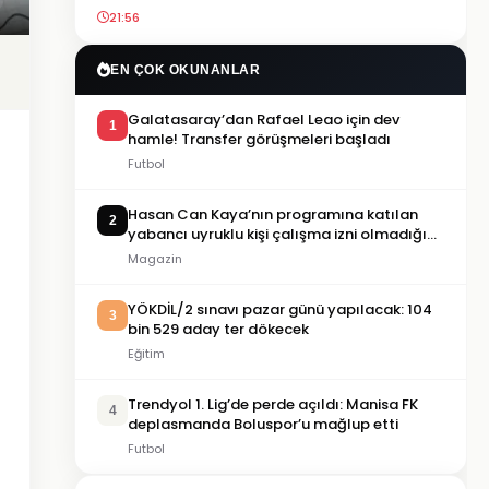
21:56
EN ÇOK OKUNANLAR
Galatasaray’dan Rafael Leao için dev
1
hamle! Transfer görüşmeleri başladı
Futbol
Hasan Can Kaya’nın programına katılan
2
yabancı uyruklu kişi çalışma izni olmadığı
gerekçesiyle gözaltına alındı
Magazin
YÖKDİL/2 sınavı pazar günü yapılacak: 104
3
bin 529 aday ter dökecek
Eğitim
Trendyol 1. Lig’de perde açıldı: Manisa FK
4
deplasmanda Boluspor’u mağlup etti
Futbol