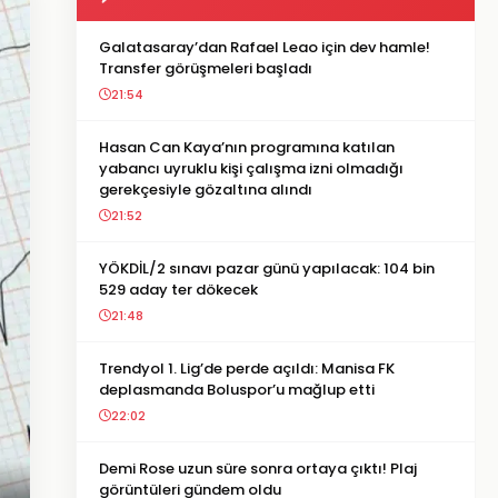
Galatasaray’dan Rafael Leao için dev hamle!
Transfer görüşmeleri başladı
21:54
Hasan Can Kaya’nın programına katılan
yabancı uyruklu kişi çalışma izni olmadığı
gerekçesiyle gözaltına alındı
21:52
YÖKDİL/2 sınavı pazar günü yapılacak: 104 bin
529 aday ter dökecek
21:48
Trendyol 1. Lig’de perde açıldı: Manisa FK
deplasmanda Boluspor’u mağlup etti
22:02
Demi Rose uzun süre sonra ortaya çıktı! Plaj
görüntüleri gündem oldu