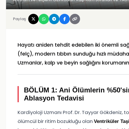
Paylaş
Hayatı aniden tehdit edebilen iki önemli sağ
(felç), modern tıbbın sunduğu hızlı müdahale
Uzmanlar, kalp ve beyin sağlığını korumanın y
BÖLÜM 1: Ani Ölümlerin %50'sin
Ablasyon Tedavisi
Kardiyoloji Uzmanı Prof. Dr. Tayyar Gökdeniz, t
ölümcül bir ritim bozukluğu olan
Ventriküler Taş