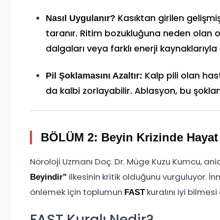
Kasıktan girilen gelişmiş
Nasıl Uygulanır?
taranır. Ritim bozukluğuna neden olan od
dalgaları veya farklı enerji kaynaklarıyla e
Kalp pili olan ha
Pil Şoklamasını Azaltır:
da kalbi zorlayabilir. Ablasyon, bu şokla
BÖLÜM 2: Beyin Krizinde Hayat
Nöroloji Uzmanı Doç. Dr. Müge Kuzu Kumcu, an
ilkesinin kritik olduğunu vurguluyor. İ
Beyindir"
önlemek için toplumun
kuralını iyi bilmes
FAST
FAST Kuralı Nedir?