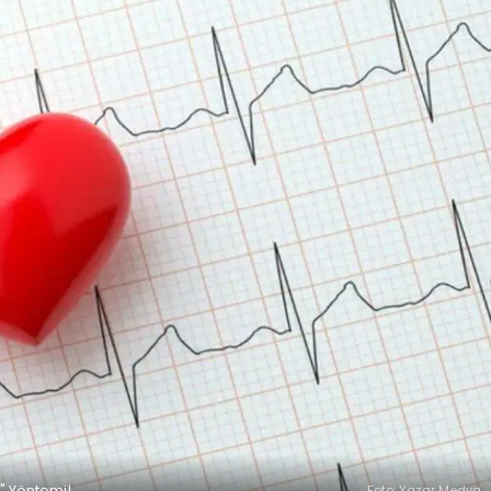
T" Yöntemi!
Foto: Yazar Medya