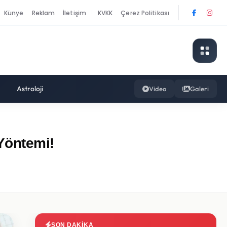
Künye
Reklam
İletişim
KVKK
Çerez Politikası
|
Astroloji
Video
Galeri
 Yöntemi!
SON DAKIKA