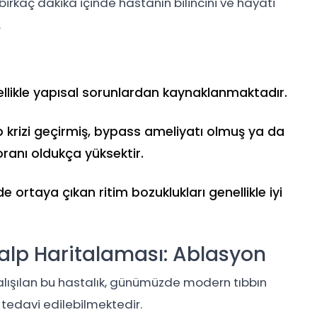
irkaç dakika içinde hastanın bilincini ve hayati
.
likle yapısal sorunlardan kaynaklanmaktadır.
krizi geçirmiş, bypass ameliyatı olmuş ya da
oranı oldukça yüksektir.
 ortaya çıkan ritim bozuklukları genellikle iyi
Kalp Haritalaması: Ablasyon
lışılan bu hastalık, günümüzde modern tıbbın
tedavi edilebilmektedir.