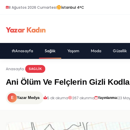
8 Ağustos 2026 Cumartesi
İstanbul 4°C
Yazar Kadın
Anasayfa
Sağlık
Yaşam
Moda
Güzellik
Anasayfa
SAGLIK
Ani Ölüm Ve Felçlerin Gizli Kodla
5 dk okuma
267 okunma
23 May
E
Yazar Medya
Yayınlanma: