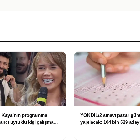
 Kaya’nın programına
YÖKDİL/2 sınavı pazar gün
bancı uyruklu kişi çalışma
yapılacak: 104 bin 529 aday
ığı gerekçesiyle gözaltına
dökecek