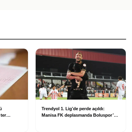
ü
Trendyol 1. Lig’de perde açıldı:
 ter
Manisa FK deplasmanda Boluspor’u
mağlup etti