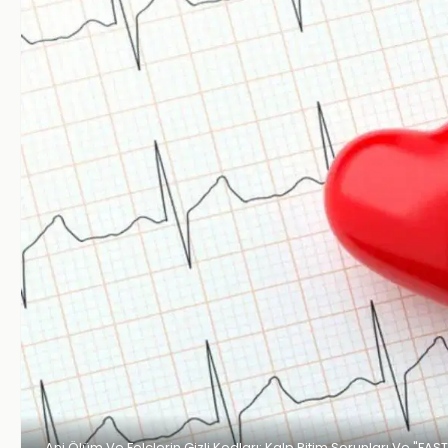
Ani Ölüm Ve Felçlerin Gizli Kodları: Kalp Ritim Sorunları Ve "FAS