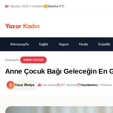
8 Ağustos 2026 Cumartesi
İstanbul 4°C
Yazar Kadın
Anasayfa
Sağlık
Yaşam
Moda
Güzellik
Anasayfa
ANNE-COCUK
Anne Çocuk Bağı Geleceğin En G
E
Yazar Medya
5 dk okuma
887 okunma
Yayınlanma:
2 Temmuz 