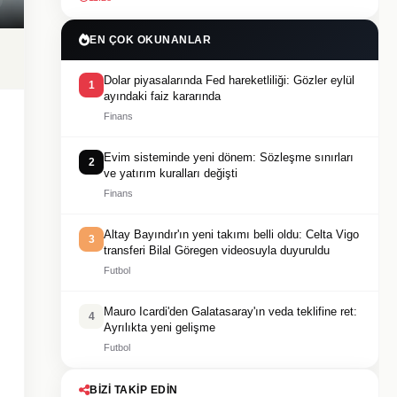
EN ÇOK OKUNANLAR
Dolar piyasalarında Fed hareketliliği: Gözler eylül
1
ayındaki faiz kararında
Finans
Evim sisteminde yeni dönem: Sözleşme sınırları
2
ve yatırım kuralları değişti
Finans
Altay Bayındır'ın yeni takımı belli oldu: Celta Vigo
3
transferi Bilal Göregen videosuyla duyuruldu
Futbol
Mauro Icardi'den Galatasaray'ın veda teklifine ret:
4
Ayrılıkta yeni gelişme
Futbol
BIZI TAKIP EDIN