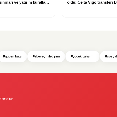
nırları ve yatırım kuralları
oldu: Celta Vigo transferi Bi
Göregen videosuyla duyur
#güven bağı
#ebeveyn iletişimi
#çocuk gelişimi
#sosya
dar olun.