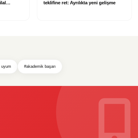
lal
teklifine ret: Ayrılıkta yeni gelişme
uldu
l uyum
#akademik başarı