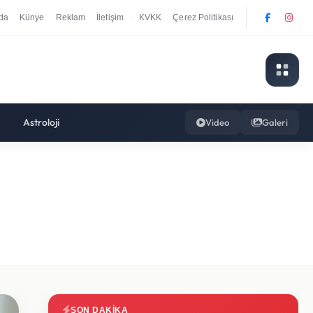
da
Künye
Reklam
İletişim
KVKK
Çerez Politikası
|
Astroloji
Video
Galeri
SON DAKIKA