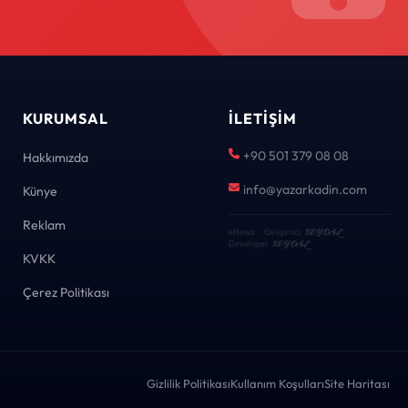
KURUMSAL
İLETIŞIM
+90 501 379 08 08
Hakkımızda
info@yazarkadin.com
Künye
Reklam
KEYDAL
eNews · Geliştirici
·
KEYDAL
Developer
KVKK
Çerez Politikası
Gizlilik Politikası
Kullanım Koşulları
Site Haritası