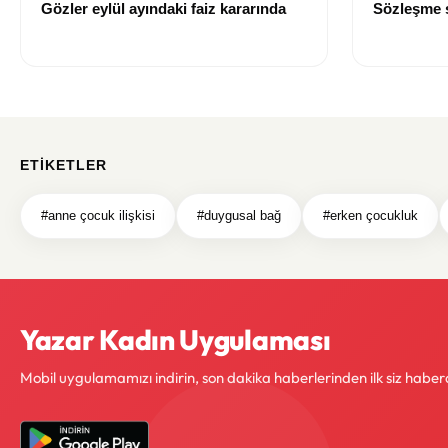
Gözler eylül ayındaki faiz kararında
Sözleşme sı
değişti
ETIKETLER
#anne çocuk ilişkisi
#duygusal bağ
#erken çocukluk
Yazar Kadın Uygulaması
Mobil uygulamamızı indirin, son dakika haberlerinden ilk siz haber