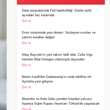
Dolar piyasalarında Fed hareketliliği: Gözler eylül
ayındaki faiz kararında
11:34
Evim sisteminde yeni dönem: Sözleşme sınırları ve
yatırım kuralları değişti
11:33
Altay Bayındır'ın yeni takımı belli oldu: Celta Vigo
transferi Bilal Göregen videosuyla duyuruldu
11:31
Mauro Icardi'den Galatasaray'ın veda teklifine ret:
Ayrılıkta yeni gelişme
11:29
Mourinho ve Arda Güler yeniden İstanbul yolcusu:
İspanya Süper Kupası heyecanı Türkiye'de yaşanacak
11:28