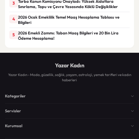
Torba Kanun Komisyonu Onayladı: Yüksek Aidatlara
3
Sınırlama, Tapu ve Çevre Yasasında Köklü Değişiklikler
2026 Ocak Emeklilik Temel Maaş Hesaplama Tablosu ve
4
Bilgileri
2026 Emekli Zammı: Taban Maaş Bilgileri ve 20 Bin Lira
5
Ödeme Hesaplama!
Yazar Kadın
Yazar Kadın - Moda, güzellik, sağlık, yaşam, astroloji, yemek tarifleri ve kadın
haberleri
Kategoriler
Servisler
Kurumsal