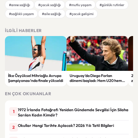
#anne sağlığı
#çocuk sağlığı
#mutlu yaşam
#günlük rutinler
#sağlıklı yaşam
#aile sağlığı
#çocuk gelişimi
İLGILI HABERLER
İlke Özyüksel Mihrioğlu Avrupa
Uruguay’da Diego Forlan
202
Şampiyonası’nda finale yükseldi
dönemi başladı: Hem U20 hem
zam
A Milli Takım’ın başına geçti
izl
EN ÇOK OKUNANLAR
1972 İrlanda Fotoğrafı Yeniden Gündemde Sevgilisi İçin Silaha
1
Sarılan Kadın Kimdir?
Okullar Hangi Tarihte Açılacak? 2026 Yılı Tatil Bilgileri
2