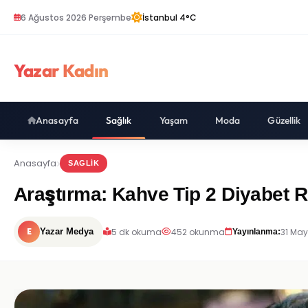
6 Ağustos 2026 Perşembe
İstanbul 4°C
Yazar Kadın
Anasayfa
Sağlık
Yaşam
Moda
Güzellik
Anasayfa
SAGLIK
Araştırma: Kahve Tip 2 Diyabet Ri
E
5 dk okuma
452 okunma
31 May
Yazar Medya
Yayınlanma: