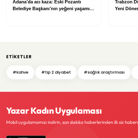
Adana’da acı kaza: Eski Pozantı
Trabzon Dü
Belediye Başkanı’nın yeğeni yaşamını
Yeni Dönem
yitirdi
Trabzon'u
Tamamlan
ETIKETLER
#kahve
#tip 2 diyabet
#sağlık araştırması
Yazar Kadın Uygulaması
Mobil uygulamamızı indirin, son dakika haberlerinden ilk siz haber