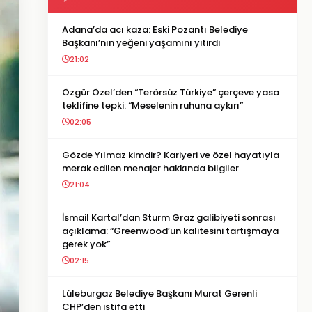
Adana’da acı kaza: Eski Pozantı Belediye
Başkanı’nın yeğeni yaşamını yitirdi
21:02
Özgür Özel’den “Terörsüz Türkiye” çerçeve yasa
teklifine tepki: “Meselenin ruhuna aykırı”
02:05
Gözde Yılmaz kimdir? Kariyeri ve özel hayatıyla
merak edilen menajer hakkında bilgiler
21:04
İsmail Kartal’dan Sturm Graz galibiyeti sonrası
açıklama: “Greenwood’un kalitesini tartışmaya
gerek yok”
02:15
Lüleburgaz Belediye Başkanı Murat Gerenli
CHP’den istifa etti