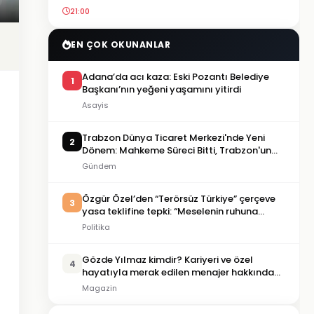
21:00
EN ÇOK OKUNANLAR
Adana’da acı kaza: Eski Pozantı Belediye
1
Başkanı’nın yeğeni yaşamını yitirdi
Asayis
Trabzon Dünya Ticaret Merkezi'nde Yeni
2
Dönem: Mahkeme Süreci Bitti, Trabzon'un
Dev Projesi Ne Zaman Tamamlanacak?
Gündem
Özgür Özel’den “Terörsüz Türkiye” çerçeve
3
yasa teklifine tepki: “Meselenin ruhuna
aykırı”
Politika
Gözde Yılmaz kimdir? Kariyeri ve özel
4
hayatıyla merak edilen menajer hakkında
bilgiler
Magazin