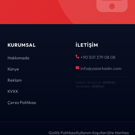
KURUMSAL
İLETIŞIM
+90 501 379 08 08
Hakkımızda
info@yazarkadin.com
Künye
Reklam
eNews · Geliştirici
KEYDAL
·
Developer
KEYDAL
KVKK
Çerez Politikası
Gizlilik Politikası
Kullanım Koşulları
Site Haritası