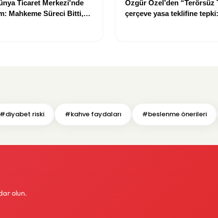
nya Ticaret Merkezi'nde
Özgür Özel’den “Terörsüz 
: Mahkeme Süreci Bitti,
çerçeve yasa teklifine tepki
n Dev Projesi Ne Zaman
“Meselenin ruhuna aykırı”
acak?
#diyabet riski
#kahve faydaları
#beslenme önerileri
dar olun.