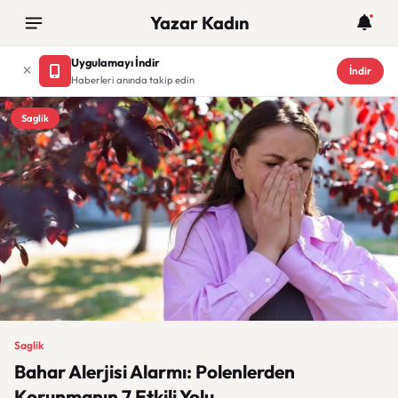
Yazar Kadın
Uygulamayı İndir
İndir
Haberleri anında takip edin
Saglik
Saglik
Bahar Alerjisi Alarmı: Polenlerden
Korunmanın 7 Etkili Yolu