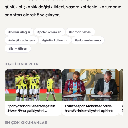
günlük alışkanlık değişiklikleri, yaşam kalitesini korumanın
anahtarı olarak öne çıkıyor.
#bahar alerjisi
#polen önlemleri
#saman nezlesi
#alerjik reaksiyon
#gözlük kullanımı
#solunum koruma
#iklim filtresi
İLGILI HABERLER
Spor yazarları Fenerbahçe’nin
Trabzonspor, Mohamed Salah
Cum
Sturm Graz galibiyetini
transferinin maliyetini açıkladı
Gen
değerlendirdi: “Takım sistemi
gör
oturuyor”
EN ÇOK OKUNANLAR