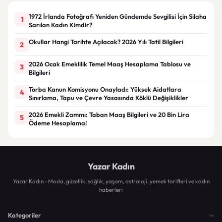
1972 İrlanda Fotoğrafı Yeniden Gündemde Sevgilisi İçin Silaha
1
Sarılan Kadın Kimdir?
Okullar Hangi Tarihte Açılacak? 2026 Yılı Tatil Bilgileri
2
2026 Ocak Emeklilik Temel Maaş Hesaplama Tablosu ve
3
Bilgileri
Torba Kanun Komisyonu Onayladı: Yüksek Aidatlara
4
Sınırlama, Tapu ve Çevre Yasasında Köklü Değişiklikler
2026 Emekli Zammı: Taban Maaş Bilgileri ve 20 Bin Lira
5
Ödeme Hesaplama!
Yazar Kadın
Yazar Kadın - Moda, güzellik, sağlık, yaşam, astroloji, yemek tarifleri ve kadın
haberleri
Kategoriler