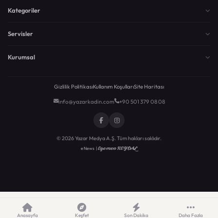
Kategoriler
Servisler
Kurumsal
Gizlilik Politikası
Kullanım Koşulları
Site Haritası
info@yazarkadin.com
+90 501 379 08 08
© 2026 Yazar Medya A.Ş. Tüm hakları saklıdır.
Egemen KEYDAL
eNews |
Anasayfa
Keşfet
Son Dakika
Daha Fazla