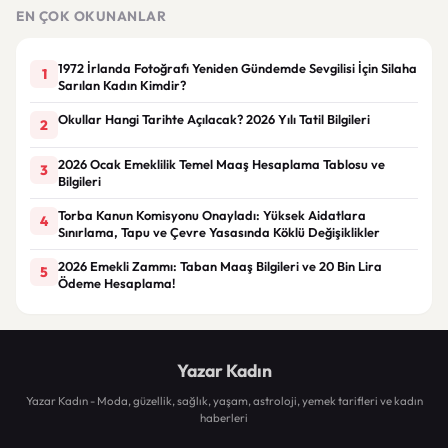
EN ÇOK OKUNANLAR
1972 İrlanda Fotoğrafı Yeniden Gündemde Sevgilisi İçin Silaha
1
Sarılan Kadın Kimdir?
Okullar Hangi Tarihte Açılacak? 2026 Yılı Tatil Bilgileri
2
2026 Ocak Emeklilik Temel Maaş Hesaplama Tablosu ve
3
Bilgileri
Torba Kanun Komisyonu Onayladı: Yüksek Aidatlara
4
Sınırlama, Tapu ve Çevre Yasasında Köklü Değişiklikler
2026 Emekli Zammı: Taban Maaş Bilgileri ve 20 Bin Lira
5
Ödeme Hesaplama!
Yazar Kadın
Yazar Kadın - Moda, güzellik, sağlık, yaşam, astroloji, yemek tarifleri ve kadın
haberleri