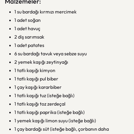
Malzemeler:
1 su bardağı kırmızı mercimek
1 adet soğan
1 adet havuç
2 diş sarımsak
1 adet patates
6 su bardağı tavuk veya sebze suyu
2 yemek kaşığı zeytinyağı
1 tatlı kaşığı kimyon
1 tatlı kaşığı pul biber
1 çay kaşığı kararbiber
1 tatlı kaşığı tuz (isteğe bağlı)
1 tatlı kaşığı toz zerdeçal
1 tatlı kaşığı paprika (isteğe bağlı)
1 yemek kaşığı limon suyu (isteğe bağlı)
1 çay bardağı süt (isteğe bağlı, çorbanın daha