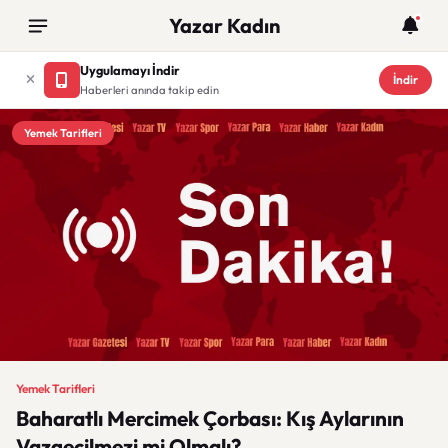
Yazar Kadın
Uygulamayı İndir
İndir
Haberleri anında takip edin
Yemek Tarifleri
Yemek Tarifleri
Baharatlı Mercimek Çorbası: Kış Aylarının
Vazgeçilmezi mi Olmalı?