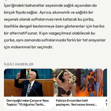
İçeriğindeki baharatlar sayesinde sağlık açısından da
birçok fayda sağlar. Ayrıca, ekonomik ve sağlıklı bir
seçenek olarak sofralarınıza renk katacak bu çorba,
özellikle dengeli beslenmeye özen gösterenler için harika
bir alternatif sunar. Kışın vazgeçilmezi olabilecek bu
çorba, aynı zamanda sofralarınızda farklı bir tat arayanlar
için mükemmel bir seçimdir.
İLGILI HABERLER
Dervişoğlu’ndan Çerçeve Yasa
Fahriye Evcen’den tatil
Ank
Tepkisi: “10 Ağustos Tarihi
paylaşımı. Yeni sezon öncesi
Tre
Tercihinin Sebebi Ne?”
ailesiyle moral depoluyor
Düş