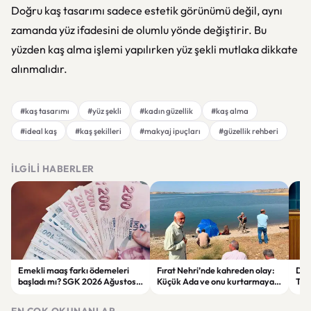
Doğru kaş tasarımı sadece estetik görünümü değil, aynı
zamanda yüz ifadesini de olumlu yönde değiştirir. Bu
yüzden kaş alma işlemi yapılırken yüz şekli mutlaka dikkate
alınmalıdır.
#kaş tasarımı
#yüz şekli
#kadın güzellik
#kaş alma
#ideal kaş
#kaş şekilleri
#makyaj ipuçları
#güzellik rehberi
İLGILI HABERLER
Emekli maaş farkı ödemeleri
Fırat Nehri’nde kahreden olay:
Der
başladı mı? SGK 2026 Ağustos
Küçük Ada ve onu kurtarmaya
Tepk
ödeme takvimini açıkladı
çalışan kadın hayatını kaybetti
Ter
EN ÇOK OKUNANLAR