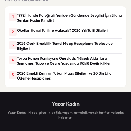
1972 İrlanda Fotoğrafı Yeniden Gündemde Sevgilisi İçin Silaha
1
Sarılan Kadın Kimdir?
Okullar Hangi Tarihte Açılacak? 2026 Yılı Tatil Bilgileri
2
2026 Ocak Emeklilik Temel Maaş Hesaplama Tablosu ve
3
Bilgileri
Torba Kanun Komisyonu Onayladı: Yüksek Aidatlara
4
Sınırlama, Tapu ve Çevre Yasasında Köklü Değişiklikler
2026 Emekli Zammı: Taban Maaş Bilgileri ve 20 Bin Lira
5
Ödeme Hesaplama!
Yazar Kadın
Yazar Kadın - Moda, güzellik, sağlık, yaşam, astroloji, yemek tarifleri ve kadın
haberleri