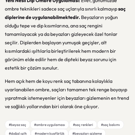
Yeni Nesil Dip Ombre Uygulaması:
Evet, günümüzde
ombre teknikleri sadece saç uçlarıyla sınırlı kalmayıp
saç
diplerine de uygulanabilmektedir.
Beyazların yoğun
olduğu tepe ve dip kısımlarına, ana saç rengini
tamamlayacak ya da beyazları gizleyecek özel tonlar
seçilir. Diplerden başlayan yumuşak geçişler, alt
kısımlardaki ışıltılarla birleştirilerek hem modern bir
görünüm elde edilir hem de dipteki beyaz sorunu için
estetik bir çözüm sunulur.
Hem açık hem de koyu renk saç tabanına kolaylıkla
uyarlanabilen ombre, saçları tamamen tek renge boyayıp
yıpratmak istemeyenler için beyazları gizlemenin en trend
ve sağlıklı yollarından biri olarak öne çıkıyor.
#beyaz saç
#ombre uygulaması
#saç renkleri
#saç bakımı
#doğal ışıltı
#modern kuaförlük
#beyazları gizleme