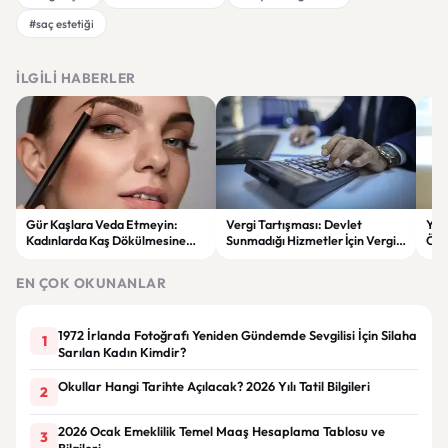
#saç estetiği
İLGILI HABERLER
Gür Kaşlara Veda Etmeyin:
Vergi Tartışması: Devlet
YEN
Kadınlarda Kaş Dökülmesine
Sunmadığı Hizmetler İçin Vergi
Öne
Karşı Etkili Çözümler
Alabilir mi?
oyl
ver
EN ÇOK OKUNANLAR
1972 İrlanda Fotoğrafı Yeniden Gündemde Sevgilisi İçin Silaha
1
Sarılan Kadın Kimdir?
Okullar Hangi Tarihte Açılacak? 2026 Yılı Tatil Bilgileri
2
2026 Ocak Emeklilik Temel Maaş Hesaplama Tablosu ve
3
Bilgileri