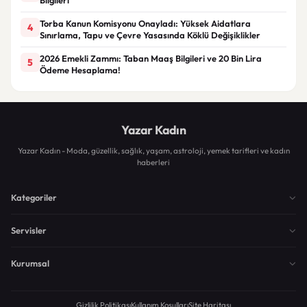
Torba Kanun Komisyonu Onayladı: Yüksek Aidatlara
4
Sınırlama, Tapu ve Çevre Yasasında Köklü Değişiklikler
2026 Emekli Zammı: Taban Maaş Bilgileri ve 20 Bin Lira
5
Ödeme Hesaplama!
Yazar Kadın
Yazar Kadın - Moda, güzellik, sağlık, yaşam, astroloji, yemek tarifleri ve kadın
haberleri
Kategoriler
Servisler
Kurumsal
Gizlilik Politikası
Kullanım Koşulları
Site Haritası