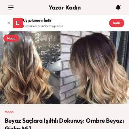
Yazar Kadın
Uygulamayı İndir
İndir
Haberleri anında takip edin
Moda
Moda
Beyaz Saçlara Işıltılı Dokunuş: Ombre Beyazı
Gizler Mi?