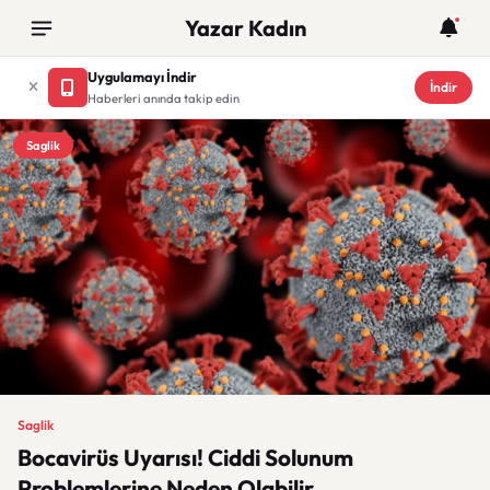
Yazar Kadın
Uygulamayı İndir
İndir
Haberleri anında takip edin
Saglik
Saglik
Bocavirüs Uyarısı! Ciddi Solunum
Problemlerine Neden Olabilir