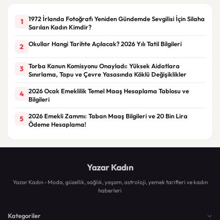
1972 İrlanda Fotoğrafı Yeniden Gündemde Sevgilisi İçin Silaha
1
Sarılan Kadın Kimdir?
Okullar Hangi Tarihte Açılacak? 2026 Yılı Tatil Bilgileri
2
Torba Kanun Komisyonu Onayladı: Yüksek Aidatlara
3
Sınırlama, Tapu ve Çevre Yasasında Köklü Değişiklikler
2026 Ocak Emeklilik Temel Maaş Hesaplama Tablosu ve
4
Bilgileri
2026 Emekli Zammı: Taban Maaş Bilgileri ve 20 Bin Lira
5
Ödeme Hesaplama!
Yazar Kadın
Yazar Kadın - Moda, güzellik, sağlık, yaşam, astroloji, yemek tarifleri ve kadın
haberleri
Kategoriler