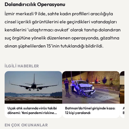
Dolandırıcılık Operasyonu
İzmir merkezli 9 ilde, sahte kadın profilleri aracılığıyla
cinsel içerikli görüntülerini ele geçirdikleri vatandaşları
kendilerini 'uzlaştırmacı avukat' olarak tanıtıp dolandıran
suç örgütüne yönelik düzenlenen operasyonda, gözaltına
alınan şüphelilerden 15’inin tutuklandığı bildirildi.
İLGILI HABERLER
Uçak atık sularında virüs takibi
Batman’da tünel girişinde kaza:
Ada
dönemi: Yeni pandemi riskine
12 kişi yaralandı
Bel
karşı erken uyarı sistemi
yaşa
geliştiriliyor
EN ÇOK OKUNANLAR