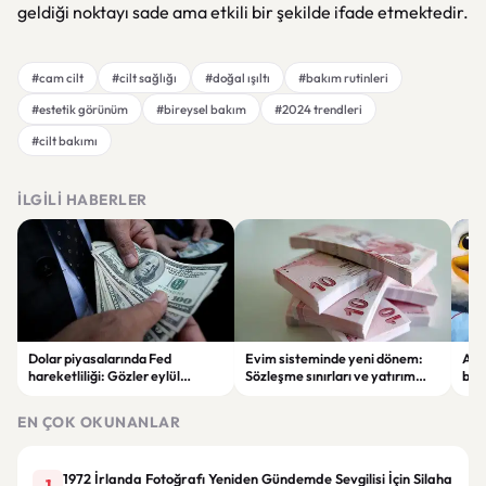
geldiği noktayı sade ama etkili bir şekilde ifade etmektedir.
#cam cilt
#cilt sağlığı
#doğal ışıltı
#bakım rutinleri
#estetik görünüm
#bireysel bakım
#2024 trendleri
#cilt bakımı
İLGILI HABERLER
Dolar piyasalarında Fed
Evim sisteminde yeni dönem:
Alta
hareketliliği: Gözler eylül
Sözleşme sınırları ve yatırım
bell
ayındaki faiz kararında
kuralları değişti
Bil
duy
EN ÇOK OKUNANLAR
1972 İrlanda Fotoğrafı Yeniden Gündemde Sevgilisi İçin Silaha
1