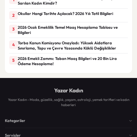
Sarılan Kadın Kimdir?
Okullar Hangi Tarihte Açılacak? 2026 Yılı Tatil Bilgileri
2
2026 Ocak Emeklilik Temel Maaş Hesaplama Tablosu ve
3
Bilgileri
Torba Kanun Komisyonu Onayladı: Yüksek Aidatlara
4
Sınırlama, Tapu ve Çevre Yasasında Köklü Değişiklikler
2026 Emekli Zammı: Taban Maaş Bilgileri ve 20 Bin Lira
5
Ödeme Hesaplama!
Yazar Kadın
Yazar Kadın - Moda, güzellik, sağlık, yaşam, astroloji, yemek tarifleri ve kadın
haberleri
Kategoriler
Servisler